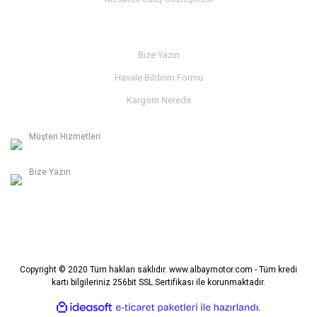
İLETİŞİM
Bize Yazın
Havale Bildirim Formu
Kargom Nerede
Müşteri Hizmetleri
0236 312 27 98
Bize Yazın
info@albaymotor.com
Copyright © 2020 Tüm hakları saklıdır. www.albaymotor.com - Tüm kredi
kartı bilgileriniz 256bit SSL Sertifikası ile korunmaktadır.
ile
ideasoft
e-