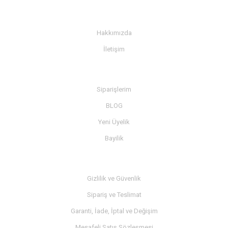
KURUMSAL
Hakkımızda
İletişim
BİLGİ
Siparişlerim
BLOG
Yeni Üyelik
Bayilik
MÜŞTERİ SERVİSİ
Gizlilik ve Güvenlik
Sipariş ve Teslimat
Garanti, İade, İptal ve Değişim
Mesafeli Satış Sözleşmesi