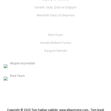
Garanti, İade, İptal ve Değişim
Mesafeli Satış Sözleşmesi
İLETİŞİM
Bize Yazın
Havale Bildirim Formu
Kargom Nerede
Müşteri Hizmetleri
0236 312 27 98
Bize Yazın
info@albaymotor.com
Copyright © 2020 Tüm hakları saklıdır. www.albaymotor.com - Tüm kredi