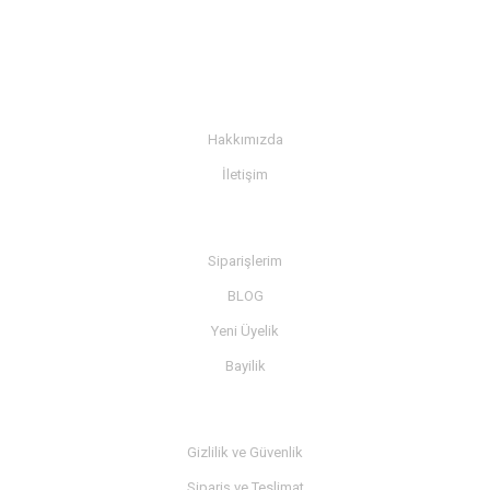
KURUMSAL
Hakkımızda
İletişim
BİLGİ
Siparişlerim
BLOG
Yeni Üyelik
Bayilik
MÜŞTERİ SERVİSİ
Gizlilik ve Güvenlik
Sipariş ve Teslimat