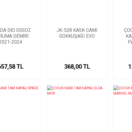
DA DİO EGSOZ
JK-528 KASK CAMI
ÇO
RUMA DEMİRİ
GÖKKUŞAĞI EVO
KA
2021-2024
P
657,58 TL
368,00 TL
1