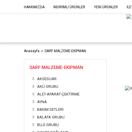
HAKKIMIZDA
İNDİRİMLİ ÜRÜNLER
YENİ ÜRÜNLER
İLE
MOD
P
Anasayfa
SARF MALZEME-EKİPMAN
SARF MALZEME-EKİPMAN
AKSESUAR
AKÜ GRUBU
ALET-APARAT-ÇEKTİRME
AYNA
BAKIM SETLERİ
BALATA GRUBU
BUJİ GRUBU