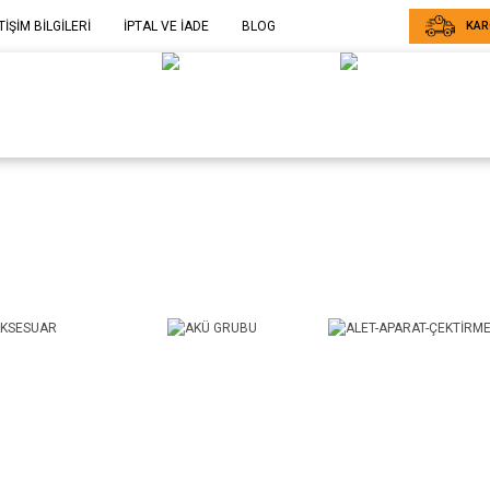
TİŞİM BİLGİLERİ
İPTAL VE İADE
BLOG
KAR
ELE GÖRE
SARF MALZEME-
SERİ SONU
ARÇA
EKİPMAN
ÜRÜNLER