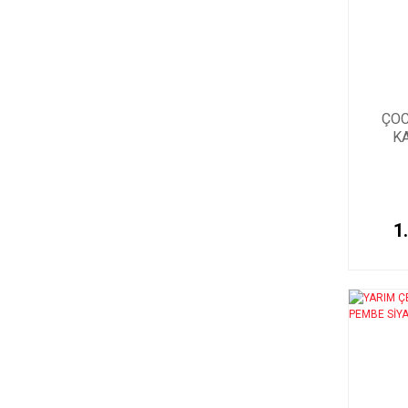
ÇOC
K
1