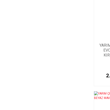
YARI
EVO
KIR
2