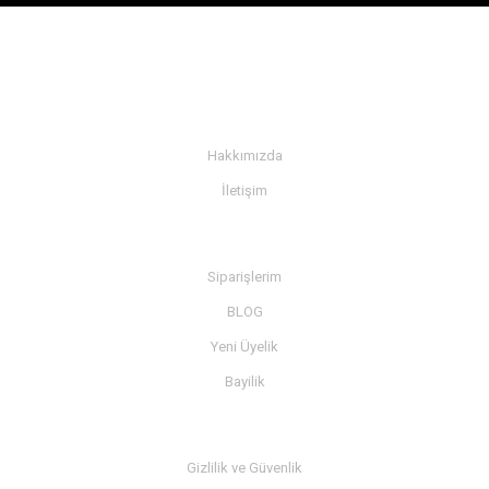
KURUMSAL
Hakkımızda
İletişim
BİLGİ
Siparişlerim
BLOG
Yeni Üyelik
Bayilik
MÜŞTERİ SERVİSİ
Gizlilik ve Güvenlik