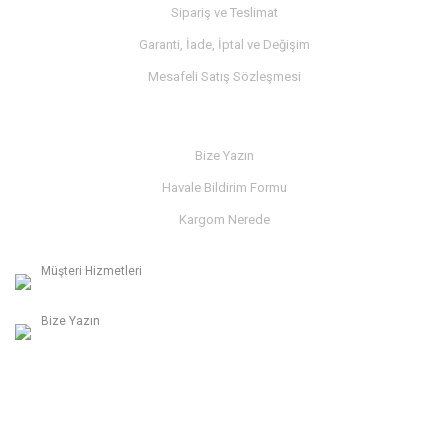
Sipariş ve Teslimat
Garanti, İade, İptal ve Değişim
Mesafeli Satış Sözleşmesi
İLETİŞİM
Bize Yazın
Havale Bildirim Formu
Kargom Nerede
Müşteri Hizmetleri
0236 312 27 98
Bize Yazın
info@albaymotor.com