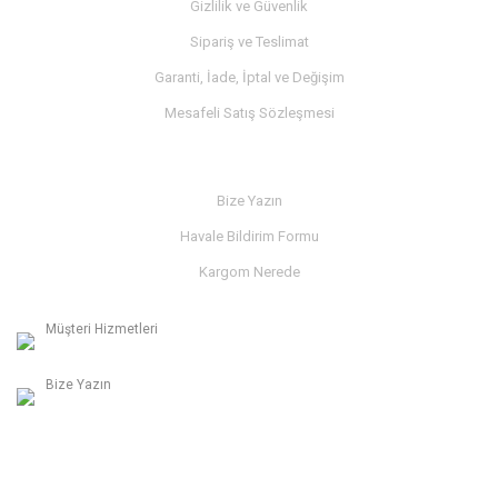
Gizlilik ve Güvenlik
Sipariş ve Teslimat
Garanti, İade, İptal ve Değişim
Mesafeli Satış Sözleşmesi
İLETİŞİM
Bize Yazın
Havale Bildirim Formu
Kargom Nerede
Müşteri Hizmetleri
0236 312 27 98
Bize Yazın
info@albaymotor.com