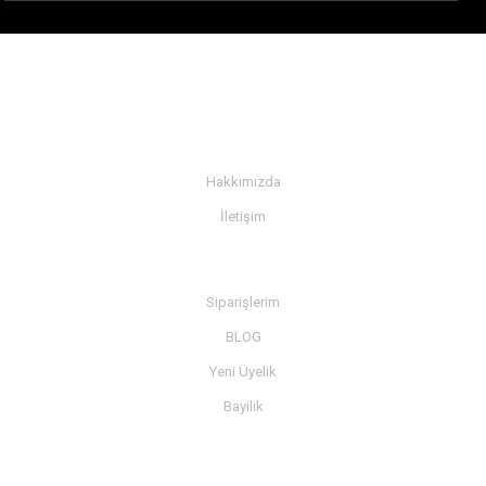
KURUMSAL
Hakkımızda
İletişim
BİLGİ
Siparişlerim
BLOG
Yeni Üyelik
Bayilik
MÜŞTERİ SERVİSİ