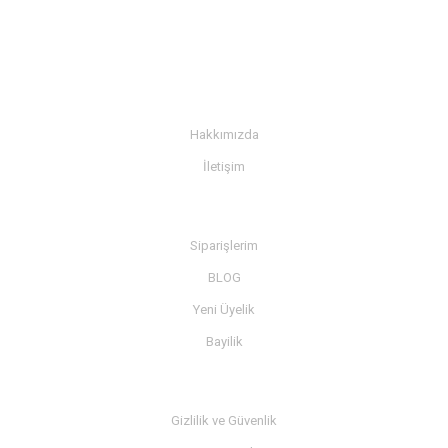
KURUMSAL
Hakkımızda
İletişim
BİLGİ
Siparişlerim
BLOG
Yeni Üyelik
Bayilik
MÜŞTERİ SERVİSİ
Gizlilik ve Güvenlik