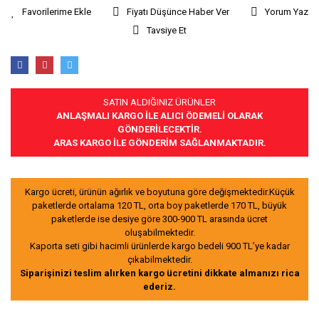
Fiyatı Düşünce Haber Ver
Yorum Yaz
Tavsiye Et
SATIN ALDIĞINIZ ÜRÜNLER
ANLAŞMALI KARGO İLE ALICI ÖDEMELİ OLARAK
GÖNDERİLECEKTİR.
ARAS KARGO İLE GÖNDERİM SAĞLANMAKTADIR.
Kargo ücreti, ürünün ağırlık ve boyutuna göre değişmektedir.Küçük
paketlerde ortalama 120 TL, orta boy paketlerde 170 TL, büyük
paketlerde ise desiye göre 300-900 TL arasında ücret
oluşabilmektedir.
Kaporta seti gibi hacimli ürünlerde kargo bedeli 900 TL’ye kadar
çıkabilmektedir.
Siparişinizi teslim alırken kargo ücretini dikkate almanızı rica
ederiz.