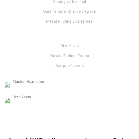
Sipariş ve Teslimat
Garanti, İade, İptal ve Değişim
Mesafeli Satış Sözleşmesi
İLETİŞİM
Bize Yazın
Havale Bildirim Formu
Kargom Nerede
Müşteri Hizmetleri
0236 312 27 98
Bize Yazın
info@albaymotor.com