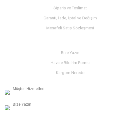
Sipariş ve Teslimat
Garanti, İade, İptal ve Değişim
Mesafeli Satış Sözleşmesi
İLETİŞİM
Bize Yazın
Havale Bildirim Formu
Kargom Nerede
Müşteri Hizmetleri
0236 312 27 98
Bize Yazın
info@albaymotor.com