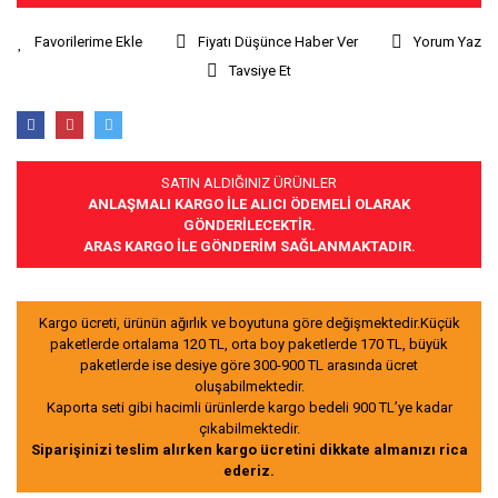
Fiyatı Düşünce Haber Ver
Yorum Yaz
Tavsiye Et
SATIN ALDIĞINIZ ÜRÜNLER
ANLAŞMALI KARGO İLE ALICI ÖDEMELİ OLARAK
GÖNDERİLECEKTİR.
ARAS KARGO İLE GÖNDERİM SAĞLANMAKTADIR.
Kargo ücreti, ürünün ağırlık ve boyutuna göre değişmektedir.Küçük
paketlerde ortalama 120 TL, orta boy paketlerde 170 TL, büyük
paketlerde ise desiye göre 300-900 TL arasında ücret
oluşabilmektedir.
Kaporta seti gibi hacimli ürünlerde kargo bedeli 900 TL’ye kadar
çıkabilmektedir.
Siparişinizi teslim alırken kargo ücretini dikkate almanızı rica
ederiz.