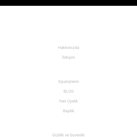
KURUMSAL
Hakkımızda
İletişim
BİLGİ
Siparişlerim
BLOG
Yeni Üyelik
Bayilik
MÜŞTERİ SERVİSİ
Gizlilik ve Güvenlik