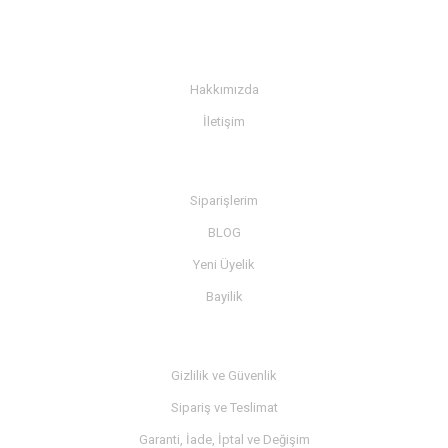
KURUMSAL
Hakkımızda
İletişim
BİLGİ
Siparişlerim
BLOG
Yeni Üyelik
Bayilik
MÜŞTERİ SERVİSİ
Gizlilik ve Güvenlik
Sipariş ve Teslimat
Garanti, İade, İptal ve Değişim