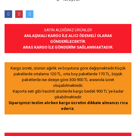
SATIN ALDIĞINIZ ÜRÜNLER
ANLAŞMALI KARGO İLE ALICI ÖDEMELİ OLARAK
GÖNDERİLECEKTİR.
ARAS KARGO İLE GÖNDERİM SAĞLANMAKTADIR.
Kargo ücreti, ürünün ağırlık ve boyutuna göre değişmektedir.Küçük
paketlerde ortalama 120 TL, orta boy paketlerde 170 TL, büyük
paketlerde ise desiye göre 300-900 TL arasında ücret
oluşabilmektedir.
Kaporta seti gibi hacimli ürünlerde kargo bedeli 900 TL’ye kadar
çıkabilmektedir.
Siparişinizi teslim alırken kargo ücretini dikkate almanızı rica
ederiz.