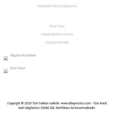
Mesafeli Satış Sözleşmesi
İLETİŞİM
Bize Yazın
Havale Bildirim Formu
Kargom Nerede
Müşteri Hizmetleri
0236 312 27 98
Bize Yazın
info@albaymotor.com
Copyright © 2020 Tüm hakları saklıdır. www.albaymotor.com - Tüm kredi
kartı bilgileriniz 256bit SSL Sertifikası ile korunmaktadır.