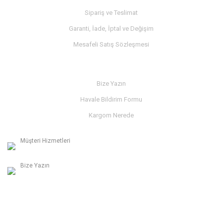
Sipariş ve Teslimat
Garanti, İade, İptal ve Değişim
Mesafeli Satış Sözleşmesi
İLETİŞİM
Bize Yazın
Havale Bildirim Formu
Kargom Nerede
Müşteri Hizmetleri
0236 312 27 98
Bize Yazın
info@albaymotor.com