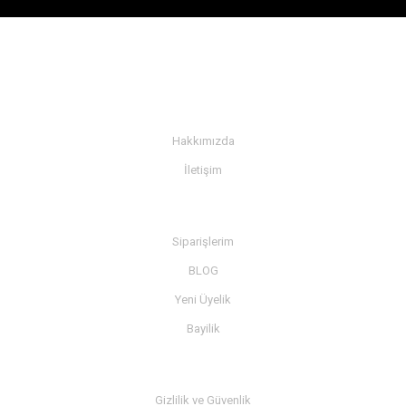
KURUMSAL
Hakkımızda
İletişim
BİLGİ
Siparişlerim
BLOG
Yeni Üyelik
Bayilik
MÜŞTERİ SERVİSİ
Gizlilik ve Güvenlik