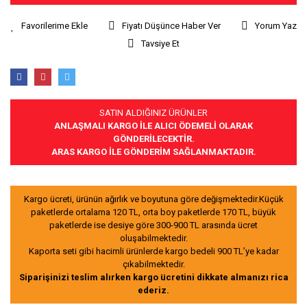
Fiyatı Düşünce Haber Ver
Yorum Yaz
Tavsiye Et
SATIN ALDIĞINIZ ÜRÜNLER
ANLAŞMALI KARGO İLE ALICI ÖDEMELİ OLARAK
GÖNDERİLECEKTİR.
ARAS KARGO İLE GÖNDERİM SAĞLANMAKTADIR.
Kargo ücreti, ürünün ağırlık ve boyutuna göre değişmektedir.Küçük
paketlerde ortalama 120 TL, orta boy paketlerde 170 TL, büyük
paketlerde ise desiye göre 300-900 TL arasında ücret
oluşabilmektedir.
Kaporta seti gibi hacimli ürünlerde kargo bedeli 900 TL’ye kadar
çıkabilmektedir.
Siparişinizi teslim alırken kargo ücretini dikkate almanızı rica
ederiz.