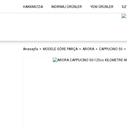
HAKKIMIZDA
İNDİRİMLİ ÜRÜNLER
YENİ ÜRÜNLER
İLE
MOD
P
Anasayfa
MODELE GÖRE PARÇA
ARORA
CAPPUCINO 50