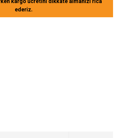
ırken kargo ücretini dikkate almanızı rica
ederiz.