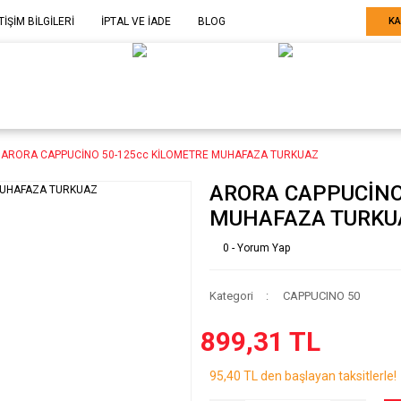
TİŞİM BİLGİLERİ
İPTAL VE İADE
BLOG
KA
ELE GÖRE
SARF MALZEME-
SERİ SONU
ARÇA
EKİPMAN
ÜRÜNLER
ARORA CAPPUCİNO 50-125cc KİLOMETRE MUHAFAZA TURKUAZ
ARORA CAPPUCİNO
MUHAFAZA TURKU
0 - Yorum Yap
Kategori
CAPPUCINO 50
899,31 TL
95,40 TL den başlayan taksitlerle!