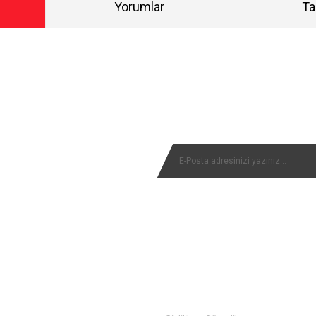
Yorumlar
Ta
Bu ürüne ilk yorumu siz yapın!
NYALARIMIZI KAÇIRMAYIN
Yorum Yaz
MÜŞTERİ SERVİSİ