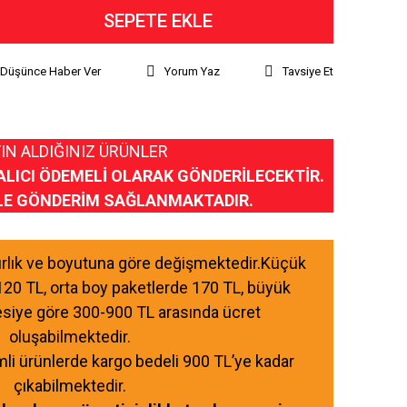
SEPETE EKLE
ı Düşünce Haber Ver
Yorum Yaz
Tavsiye Et
IN ALDIĞINIZ ÜRÜNLER
ALICI ÖDEMELİ OLARAK GÖNDERİLECEKTİR.
LE GÖNDERİM SAĞLANMAKTADIR.
ğırlık ve boyutuna göre değişmektedir.Küçük
120 TL, orta boy paketlerde 170 TL, büyük
esiye göre 300-900 TL arasında ücret
oluşabilmektedir.
mli ürünlerde kargo bedeli 900 TL’ye kadar
çıkabilmektedir.