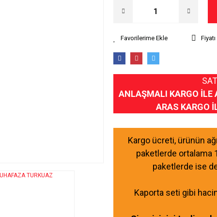
Fiyat
SAT
ANLAŞMALI KARGO İLE 
ARAS KARGO İ
Kargo ücreti, ürünün a
paketlerde ortalama 
paketlerde ise d
Kaporta seti gibi haci