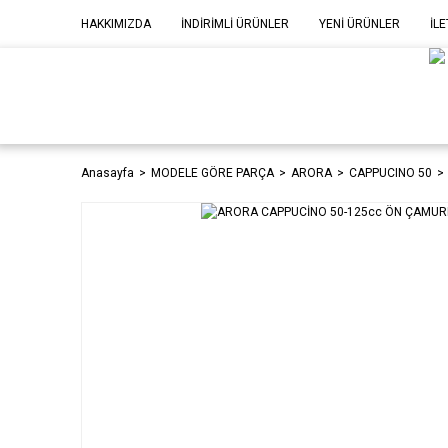
HAKKIMIZDA
İNDİRİMLİ ÜRÜNLER
YENİ ÜRÜNLER
İLE
MOD
P
Anasayfa
MODELE GÖRE PARÇA
ARORA
CAPPUCINO 50