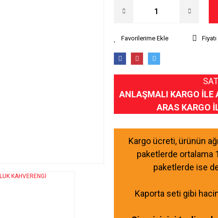
Fiyat
SAT
ANLAŞMALI KARGO İLE 
ARAS KARGO İ
Kargo ücreti, ürünün a
paketlerde ortalama 
paketlerde ise d
Kaporta seti gibi haci