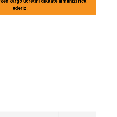
ırken kargo ücretini dikkate almanızı rica
ederiz.