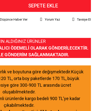
SEPETE EKLE
ı Düşünce Haber Ver
Yorum Yaz
Tavsiye Et
IN ALDIĞINIZ ÜRÜNLER
ALICI ÖDEMELİ OLARAK GÖNDERİLECEKTİR.
LE GÖNDERİM SAĞLANMAKTADIR.
ğırlık ve boyutuna göre değişmektedir.Küçük
120 TL, orta boy paketlerde 170 TL, büyük
esiye göre 300-900 TL arasında ücret
oluşabilmektedir.
mli ürünlerde kargo bedeli 900 TL’ye kadar
çıkabilmektedir.