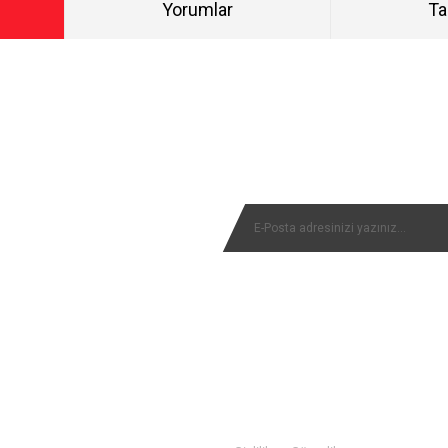
Yorumlar
Ta
Bu ürüne ilk yorumu siz yapın!
NYALARIMIZI KAÇIRMAYIN
Yorum Yaz
MÜŞTERİ SERVİSİ