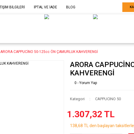
TİŞİM BİLGİLERİ
İPTAL VE İADE
BLOG
KA
ELE GÖRE
SARF MALZEME-
SERİ SONU
ARÇA
EKİPMAN
ÜRÜNLER
ARORA CAPPUCİNO 50-125cc ÖN ÇAMURLUK KAHVERENGİ
ARORA CAPPUCİNO
KAHVERENGİ
0 - Yorum Yap
Kategori
CAPPUCINO 50
1.307,32 TL
138,68 TL den başlayan taksitlerle