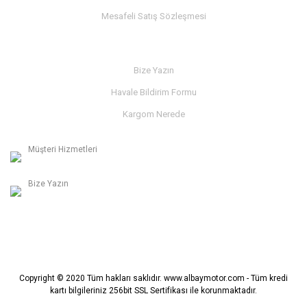
Mesafeli Satış Sözleşmesi
İLETİŞİM
Bize Yazın
Havale Bildirim Formu
Kargom Nerede
Müşteri Hizmetleri
0236 312 27 98
Bize Yazın
info@albaymotor.com
Copyright © 2020 Tüm hakları saklıdır. www.albaymotor.com - Tüm kredi
kartı bilgileriniz 256bit SSL Sertifikası ile korunmaktadır.