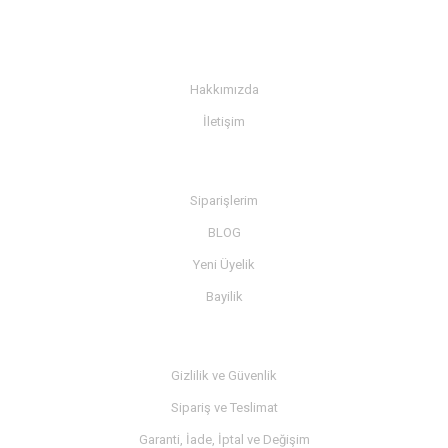
KURUMSAL
Hakkımızda
İletişim
BİLGİ
Siparişlerim
BLOG
Yeni Üyelik
Bayilik
MÜŞTERİ SERVİSİ
Gizlilik ve Güvenlik
Sipariş ve Teslimat
Garanti, İade, İptal ve Değişim