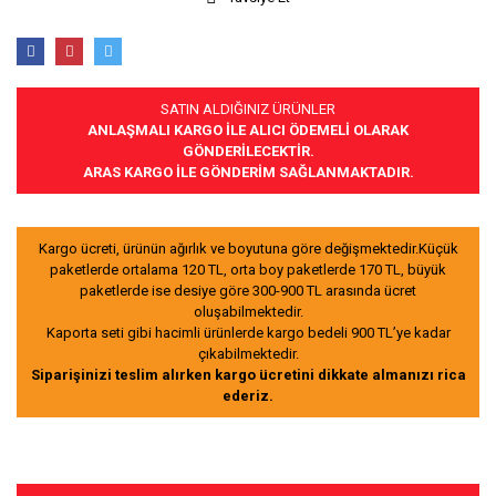
SATIN ALDIĞINIZ ÜRÜNLER
ANLAŞMALI KARGO İLE ALICI ÖDEMELİ OLARAK
GÖNDERİLECEKTİR.
ARAS KARGO İLE GÖNDERİM SAĞLANMAKTADIR.
Kargo ücreti, ürünün ağırlık ve boyutuna göre değişmektedir.Küçük
paketlerde ortalama 120 TL, orta boy paketlerde 170 TL, büyük
paketlerde ise desiye göre 300-900 TL arasında ücret
oluşabilmektedir.
Kaporta seti gibi hacimli ürünlerde kargo bedeli 900 TL’ye kadar
çıkabilmektedir.
Siparişinizi teslim alırken kargo ücretini dikkate almanızı rica
ederiz.