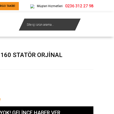
0236 312 27 98
RGO TAKİBİ
Müşteri Hizmetleri
 160 STATÖR ORJİNAL
!
YOK! GELİNCE HABER VER