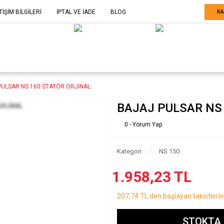
TİŞİM BİLGİLERİ
İPTAL VE İADE
BLOG
KA
ELE GÖRE
SARF MALZEME-
SERİ SONU
ARÇA
EKİPMAN
ÜRÜNLER
PULSAR NS 160 STATÖR ORJİNAL
BAJAJ PULSAR NS
0 - Yorum Yap
Kategori
NS 150
1.958,23 TL
207,74 TL den başlayan taksitlerle
STOKTA 