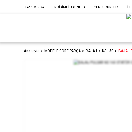
HAKKIMIZDA
İNDİRİMLİ ÜRÜNLER
YENİ ÜRÜNLER
İLE
MOD
P
Anasayfa
MODELE GÖRE PARÇA
BAJAJ
NS 150
BAJAJ 