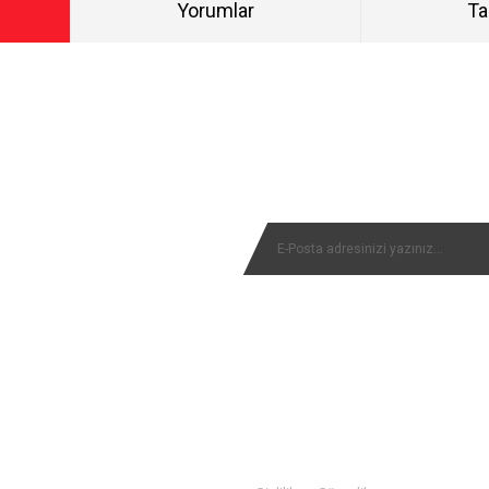
Yorumlar
Ta
Bu ürüne ilk yorumu siz yapın!
NYALARIMIZI KAÇIRMAYIN
Yorum Yaz
MÜŞTERİ SERVİSİ