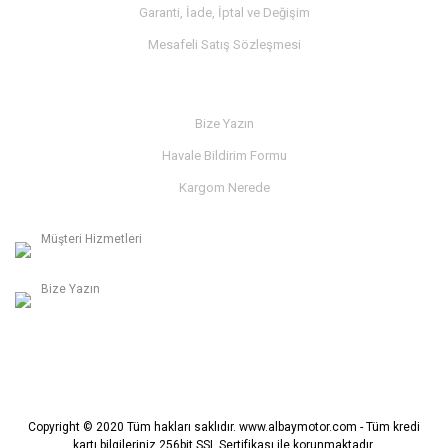
Garanti, İade, İptal ve Değişim
Mesafeli Satış Sözleşmesi
İLETİŞİM
Bize Yazın
Havale Bildirim Formu
Kargom Nerede
Müşteri Hizmetleri
0236 312 27 98
Bize Yazın
info@albaymotor.com
Copyright © 2020 Tüm hakları saklıdır. www.albaymotor.com - Tüm kredi
kartı bilgileriniz 256bit SSL Sertifikası ile korunmaktadır.