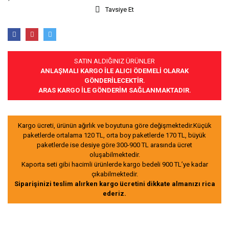
Tavsiye Et
SATIN ALDIĞINIZ ÜRÜNLER
ANLAŞMALI KARGO İLE ALICI ÖDEMELİ OLARAK
GÖNDERİLECEKTİR.
ARAS KARGO İLE GÖNDERİM SAĞLANMAKTADIR.
Kargo ücreti, ürünün ağırlık ve boyutuna göre değişmektedir.Küçük
paketlerde ortalama 120 TL, orta boy paketlerde 170 TL, büyük
paketlerde ise desiye göre 300-900 TL arasında ücret
oluşabilmektedir.
Kaporta seti gibi hacimli ürünlerde kargo bedeli 900 TL’ye kadar
çıkabilmektedir.
Siparişinizi teslim alırken kargo ücretini dikkate almanızı rica
ederiz.