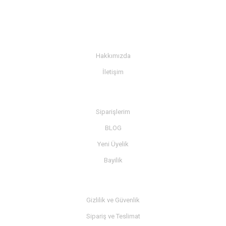
KURUMSAL
Hakkımızda
İletişim
BİLGİ
Siparişlerim
BLOG
Yeni Üyelik
Bayilik
MÜŞTERİ SERVİSİ
Gizlilik ve Güvenlik
Sipariş ve Teslimat