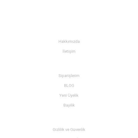
KURUMSAL
Hakkımızda
İletişim
BİLGİ
Siparişlerim
BLOG
Yeni Üyelik
Bayilik
MÜŞTERİ SERVİSİ
Gizlilik ve Güvenlik