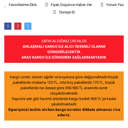
Fiyatı Düşünce Haber Ver
Yorum Yaz
Tavsiye Et
SATIN ALDIĞINIZ ÜRÜNLER
ANLAŞMALI KARGO İLE ALICI ÖDEMELİ OLARAK
GÖNDERİLECEKTİR.
ARAS KARGO İLE GÖNDERİM SAĞLANMAKTADIR.
Kargo ücreti, ürünün ağırlık ve boyutuna göre değişmektedir.Küçük
paketlerde ortalama 120 TL, orta boy paketlerde 170 TL, büyük
paketlerde ise desiye göre 300-900 TL arasında ücret
oluşabilmektedir.
Kaporta seti gibi hacimli ürünlerde kargo bedeli 900 TL’ye kadar
çıkabilmektedir.
Siparişinizi teslim alırken kargo ücretini dikkate almanızı rica
ederiz.