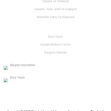
Sipariş ve Teslimat
Garanti, İade, İptal ve Değişim
Mesafeli Satış Sözleşmesi
İLETİŞİM
Bize Yazın
Havale Bildirim Formu
Kargom Nerede
Müşteri Hizmetleri
0236 312 27 98
Bize Yazın
info@albaymotor.com