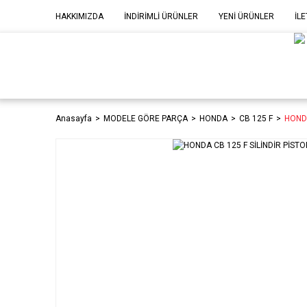
HAKKIMIZDA
İNDİRİMLİ ÜRÜNLER
YENİ ÜRÜNLER
İLE
MOD
P
Anasayfa
MODELE GÖRE PARÇA
HONDA
CB 125 F
HONDA