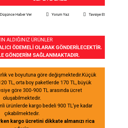
ı Düşünce Haber Ver
Yorum Yaz
Tavsiye Et
IN ALDIĞINIZ ÜRÜNLER
ALICI ÖDEMELİ OLARAK GÖNDERİLECEKTİR.
LE GÖNDERİM SAĞLANMAKTADIR.
ğırlık ve boyutuna göre değişmektedir.Küçük
120 TL, orta boy paketlerde 170 TL, büyük
esiye göre 300-900 TL arasında ücret
oluşabilmektedir.
mli ürünlerde kargo bedeli 900 TL’ye kadar
çıkabilmektedir.
ırken kargo ücretini dikkate almanızı rica