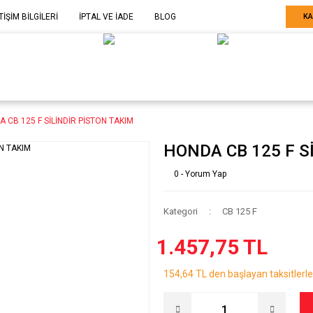
TİŞİM BİLGİLERİ
İPTAL VE İADE
BLOG
KA
ELE GÖRE
SARF MALZEME-
SERİ SONU
ARÇA
EKİPMAN
ÜRÜNLER
 CB 125 F SİLİNDİR PİSTON TAKIM
HONDA CB 125 F S
0 - Yorum Yap
Kategori
CB 125 F
1.457,75 TL
154,64 TL den başlayan taksitlerle