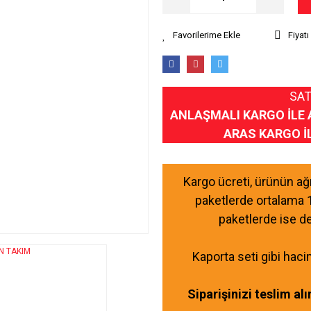
Fiyat
SAT
ANLAŞMALI KARGO İLE 
ARAS KARGO İ
Kargo ücreti, ürünün a
paketlerde ortalama 
paketlerde ise d
Kaporta seti gibi haci
Siparişinizi teslim al