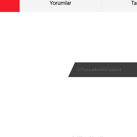
Yorumlar
Ta
Bu ürüne ilk yorumu siz yapın!
NYALARIMIZI KAÇIRMAYIN
Yorum Yaz
MÜŞTERİ SERVİSİ