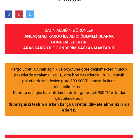
SATIN ALDIĞINIZ ÜRÜNLER
ANLAŞMALI KARGO İLE ALICI ÖDEMELİ OLARAK
GÖNDERİLECEKTİR.
ARAS KARGO İLE GÖNDERİM SAĞLANMAKTADIR.
Kargo ücreti, ürünün ağırlık ve boyutuna göre değişmektedir.Küçük
paketlerde ortalama 120 TL, orta boy paketlerde 170 TL, büyük
paketlerde ise desiye göre 300-900 TL arasında ücret
oluşabilmektedir.
Kaporta seti gibi hacimli ürünlerde kargo bedeli 900 TL’ye kadar
çıkabilmektedir.
Siparişinizi teslim alırken kargo ücretini dikkate almanızı rica
ederiz.