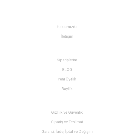
KURUMSAL
Hakkımızda
İletişim
BİLGİ
Siparişlerim
BLOG
Yeni Üyelik
Bayilik
MÜŞTERİ SERVİSİ
Gizlilik ve Güvenlik
Sipariş ve Teslimat
Garanti, İade, İptal ve Değişim