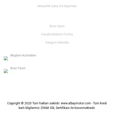
Mesafeli Satış Sözleşmesi
İLETİŞİM
Bize Yazın
Havale Bildirim Formu
Kargom Nerede
Müşteri Hizmetleri
0236 312 27 98
Bize Yazın
info@albaymotor.com
Copyright © 2020 Tüm hakları saklıdır. www.albaymotor.com - Tüm kredi
kartı bilgileriniz 256bit SSL Sertifikası ile korunmaktadır.