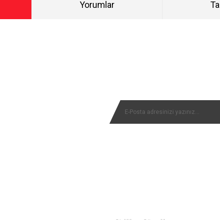
Yorumlar
Ta
Bu ürüne ilk yorumu siz yapın!
NYALARIMIZI KAÇIRMAYIN
Yorum Yaz
MÜŞTERİ SERVİSİ