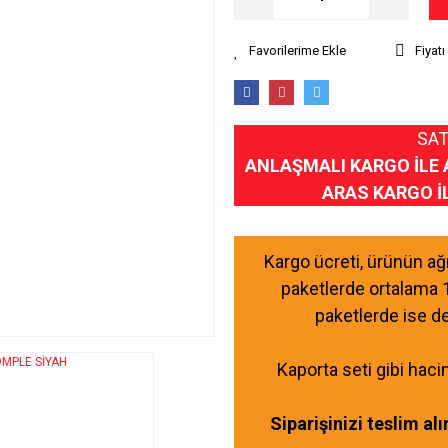
Fiyat
SAT
ANLAŞMALI KARGO İLE 
ARAS KARGO İ
Kargo ücreti, ürünün a
paketlerde ortalama 
paketlerde ise d
Kaporta seti gibi haci
Siparişinizi teslim al