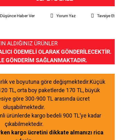
ı Düşünce Haber Ver
Yorum Yaz
Tavsiye Et
IN ALDIĞINIZ ÜRÜNLER
ALICI ÖDEMELİ OLARAK GÖNDERİLECEKTİR.
LE GÖNDERİM SAĞLANMAKTADIR.
ğırlık ve boyutuna göre değişmektedir.Küçük
120 TL, orta boy paketlerde 170 TL, büyük
esiye göre 300-900 TL arasında ücret
oluşabilmektedir.
mli ürünlerde kargo bedeli 900 TL’ye kadar
çıkabilmektedir.
ırken kargo ücretini dikkate almanızı rica