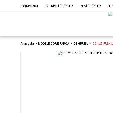
HAKKIMIZDA
İNDİRİMLİ ÜRÜNLER
YENİ ÜRÜNLER
İLE
MOD
P
Anasayfa
MODELE GÖRE PARÇA
CG GRUBU
CG 125 FREN 