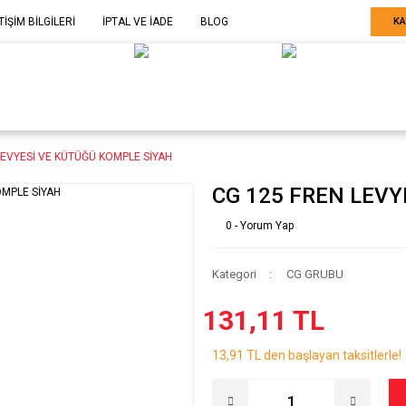
TİŞİM BİLGİLERİ
İPTAL VE İADE
BLOG
KA
ELE GÖRE
SARF MALZEME-
SERİ SONU
ARÇA
EKİPMAN
ÜRÜNLER
LEVYESİ VE KÜTÜĞÜ KOMPLE SİYAH
CG 125 FREN LEVY
0 - Yorum Yap
Kategori
CG GRUBU
131,11 TL
13,91 TL den başlayan taksitlerle!