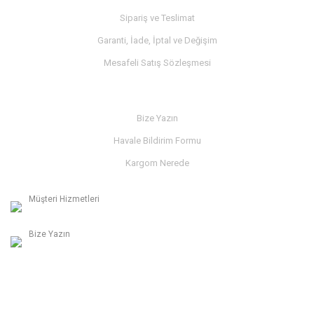
Sipariş ve Teslimat
Garanti, İade, İptal ve Değişim
Mesafeli Satış Sözleşmesi
İLETİŞİM
Bize Yazın
Havale Bildirim Formu
Kargom Nerede
Müşteri Hizmetleri
0236 312 27 98
Bize Yazın
info@albaymotor.com