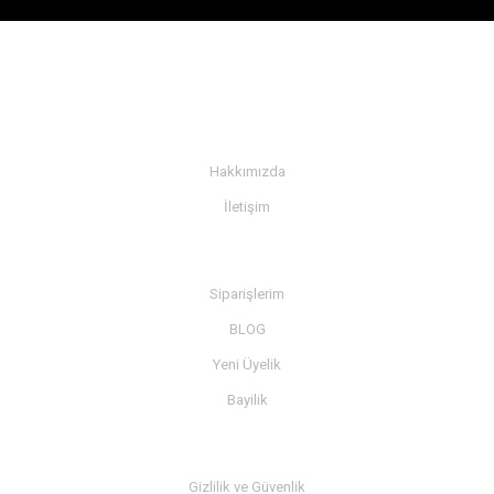
KURUMSAL
Hakkımızda
İletişim
BİLGİ
Siparişlerim
BLOG
Yeni Üyelik
Bayilik
MÜŞTERİ SERVİSİ
Gizlilik ve Güvenlik