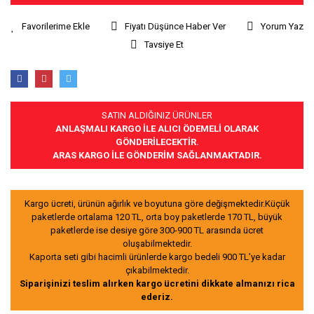
Fiyatı Düşünce Haber Ver
Yorum Yaz
Tavsiye Et
SATIN ALDIĞINIZ ÜRÜNLER
ANLAŞMALI KARGO İLE ALICI ÖDEMELİ OLARAK
GÖNDERİLECEKTİR.
ARAS KARGO İLE GÖNDERİM SAĞLANMAKTADIR.
Kargo ücreti, ürünün ağırlık ve boyutuna göre değişmektedir.Küçük
paketlerde ortalama 120 TL, orta boy paketlerde 170 TL, büyük
paketlerde ise desiye göre 300-900 TL arasında ücret
oluşabilmektedir.
Kaporta seti gibi hacimli ürünlerde kargo bedeli 900 TL’ye kadar
çıkabilmektedir.
Siparişinizi teslim alırken kargo ücretini dikkate almanızı rica
ederiz.