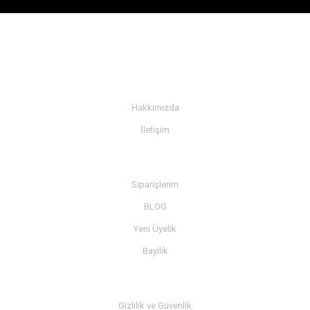
KURUMSAL
Hakkımızda
İletişim
BİLGİ
Siparişlerim
BLOG
Yeni Üyelik
Bayilik
MÜŞTERİ SERVİSİ
Gizlilik ve Güvenlik