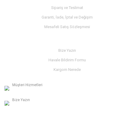
Sipariş ve Teslimat
Garanti, İade, İptal ve Değişim
Mesafeli Satış Sözleşmesi
İLETİŞİM
Bize Yazın
Havale Bildirim Formu
Kargom Nerede
Müşteri Hizmetleri
0236 312 27 98
Bize Yazın
info@albaymotor.com