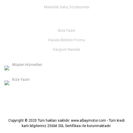
Mesafeli Satış Sözleşmesi
İLETİŞİM
Bize Yazın
Havale Bildirim Formu
Kargom Nerede
Müşteri Hizmetleri
0236 312 27 98
Bize Yazın
info@albaymotor.com
Copyright © 2020 Tüm hakları saklıdır. www.albaymotor.com - Tüm kredi
kartı bilgileriniz 256bit SSL Sertifikası ile korunmaktadır.