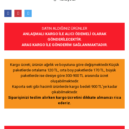
SATIN ALDIĞINIZ ÜRÜNLER
ANLAŞMALI KARGO İLE ALICI ÖDEMELİ OLARAK
GÖNDERİLECEKTİR.
ARAS KARGO İLE GÖNDERİM SAĞLANMAKTADIR.
Kargo ücreti, ürünün ağırlık ve boyutuna göre değişmektedir.Küçük
paketlerde ortalama 120 TL, orta boy paketlerde 170 TL, büyük
paketlerde ise desiye göre 300-900 TL arasında ücret
oluşabilmektedir.
Kaporta seti gibi hacimli ürünlerde kargo bedeli 900 TL’ye kadar
çıkabilmektedir.
Siparişinizi teslim alırken kargo ücretini dikkate almanızı rica
ederiz.