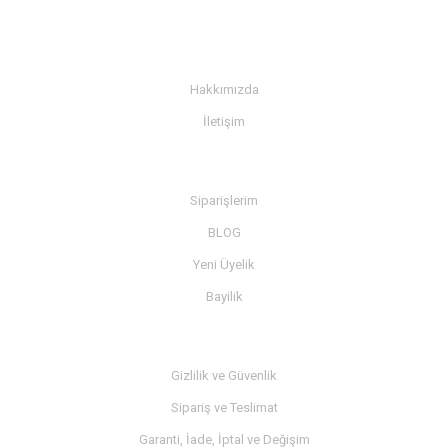
KURUMSAL
Hakkımızda
İletişim
BİLGİ
Siparişlerim
BLOG
Yeni Üyelik
Bayilik
MÜŞTERİ SERVİSİ
Gizlilik ve Güvenlik
Sipariş ve Teslimat
Garanti, İade, İptal ve Değişim