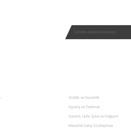
Bu ürüne ilk yorumu siz yapın!
NYALARIMIZI KAÇIRMAYIN
Yorum Yaz
MÜŞTERİ SERVİSİ
m
Gizlilik ve Güvenlik
Sipariş ve Teslimat
Garanti, İade, İptal ve Değişim
Mesafeli Satış Sözleşmesi