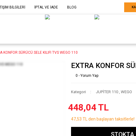
TİŞİM BİLGİLERİ
İPTAL VE İADE
BLOG
KA
ELE GÖRE
SARF MALZEME-
SERİ SONU
ARÇA
EKİPMAN
ÜRÜNLER
A KONFOR SÜRÜCÜ SELE KILIFI TVS WEGO 110
EXTRA KONFOR SÜR
0 - Yorum Yap
Kategori
JUPİTER 110
,
WEGO
448,04 TL
47,53 TL den başlayan taksitlerle!
STOKTA 