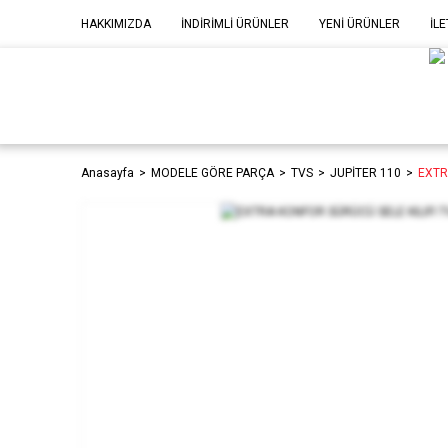
HAKKIMIZDA
İNDİRİMLİ ÜRÜNLER
YENİ ÜRÜNLER
İLE
MOD
P
Anasayfa
MODELE GÖRE PARÇA
TVS
JUPİTER 110
EXTR