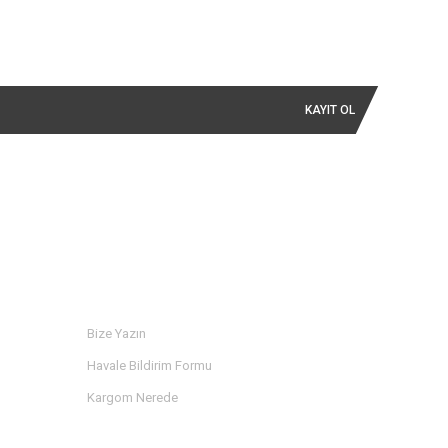
KAYIT OL
İLETİŞİM
Bize Yazın
Havale Bildirim Formu
Kargom Nerede