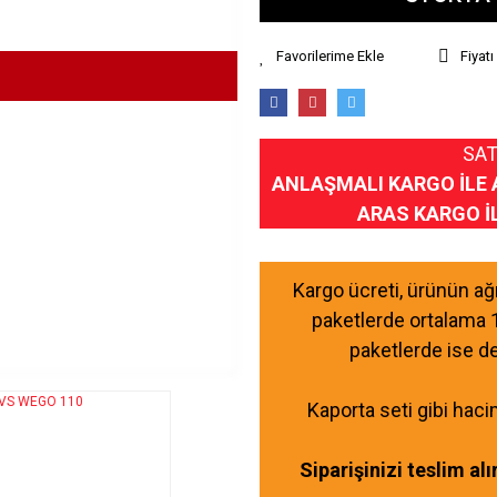
Fiyat
SAT
ANLAŞMALI KARGO İLE 
ARAS KARGO İ
Kargo ücreti, ürünün a
paketlerde ortalama 
paketlerde ise d
Kaporta seti gibi haci
Siparişinizi teslim al