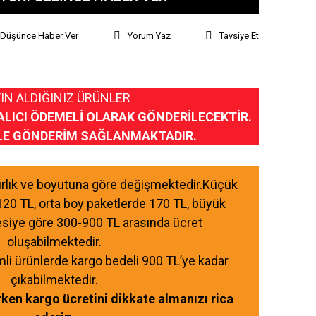
ı Düşünce Haber Ver
Yorum Yaz
Tavsiye Et
IN ALDIĞINIZ ÜRÜNLER
ALICI ÖDEMELİ OLARAK GÖNDERİLECEKTİR.
LE GÖNDERİM SAĞLANMAKTADIR.
ğırlık ve boyutuna göre değişmektedir.Küçük
120 TL, orta boy paketlerde 170 TL, büyük
esiye göre 300-900 TL arasında ücret
oluşabilmektedir.
mli ürünlerde kargo bedeli 900 TL’ye kadar
çıkabilmektedir.
ırken kargo ücretini dikkate almanızı rica