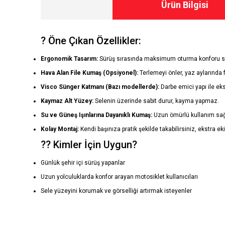
Ürün Bilgisi
? Öne Çıkan Özellikler:
Ergonomik Tasarım:
Sürüş sırasında maksimum oturma konforu sa
Hava Alan File Kumaş (Opsiyonel):
Terlemeyi önler, yaz aylarında f
Visco Sünger Katmanı (Bazı modellerde):
Darbe emici yapı ile eks
Kaymaz Alt Yüzey:
Selenin üzerinde sabit durur, kayma yapmaz.
Su ve Güneş Işınlarına Dayanıklı Kumaş:
Uzun ömürlü kullanım sağ
Kolay Montaj:
Kendi başınıza pratik şekilde takabilirsiniz, ekstra 
?? Kimler İçin Uygun?
Günlük şehir içi sürüş yapanlar
Uzun yolculuklarda konfor arayan motosiklet kullanıcıları
Sele yüzeyini korumak ve görselliği artırmak isteyenler