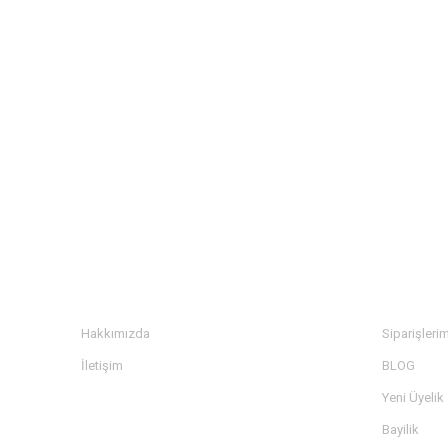
E-BÜLTENE KAYIT OLUN KAMPA
KURUMSAL
BİLGİ
Hakkımızda
Siparişleri
İletişim
BLOG
Yeni Üyelik
Bayilik