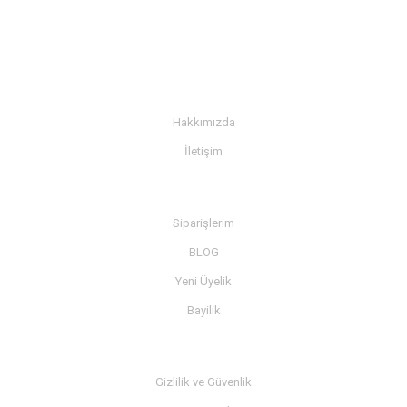
KURUMSAL
Hakkımızda
İletişim
BİLGİ
Siparişlerim
BLOG
Yeni Üyelik
Bayilik
MÜŞTERİ SERVİSİ
Gizlilik ve Güvenlik