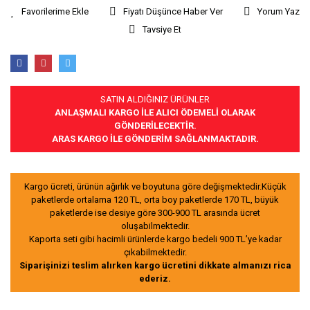
Fiyatı Düşünce Haber Ver
Yorum Yaz
Tavsiye Et
SATIN ALDIĞINIZ ÜRÜNLER
ANLAŞMALI KARGO İLE ALICI ÖDEMELİ OLARAK
GÖNDERİLECEKTİR.
ARAS KARGO İLE GÖNDERİM SAĞLANMAKTADIR.
Kargo ücreti, ürünün ağırlık ve boyutuna göre değişmektedir.Küçük
paketlerde ortalama 120 TL, orta boy paketlerde 170 TL, büyük
paketlerde ise desiye göre 300-900 TL arasında ücret
oluşabilmektedir.
Kaporta seti gibi hacimli ürünlerde kargo bedeli 900 TL’ye kadar
çıkabilmektedir.
Siparişinizi teslim alırken kargo ücretini dikkate almanızı rica
ederiz.