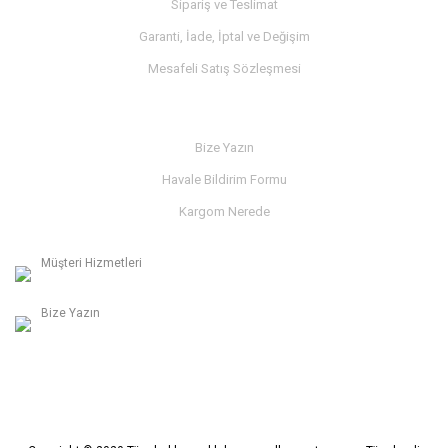
Sipariş ve Teslimat
Garanti, İade, İptal ve Değişim
Mesafeli Satış Sözleşmesi
İLETİŞİM
Bize Yazın
Havale Bildirim Formu
Kargom Nerede
Müşteri Hizmetleri
0236 312 27 98
Bize Yazın
info@albaymotor.com