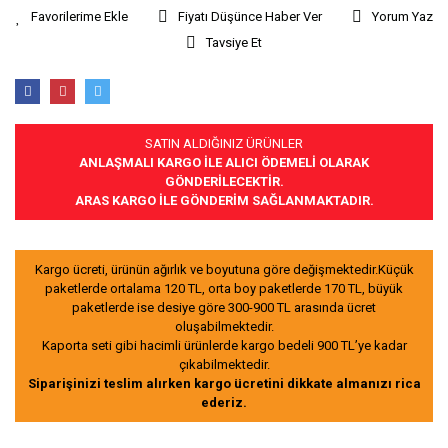
Fiyatı Düşünce Haber Ver
Yorum Yaz
Tavsiye Et
SATIN ALDIĞINIZ ÜRÜNLER
ANLAŞMALI KARGO İLE ALICI ÖDEMELİ OLARAK
GÖNDERİLECEKTİR.
ARAS KARGO İLE GÖNDERİM SAĞLANMAKTADIR.
Kargo ücreti, ürünün ağırlık ve boyutuna göre değişmektedir.Küçük
paketlerde ortalama 120 TL, orta boy paketlerde 170 TL, büyük
paketlerde ise desiye göre 300-900 TL arasında ücret
oluşabilmektedir.
Kaporta seti gibi hacimli ürünlerde kargo bedeli 900 TL’ye kadar
çıkabilmektedir.
Siparişinizi teslim alırken kargo ücretini dikkate almanızı rica
ederiz.