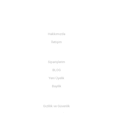
KURUMSAL
Hakkımızda
İletişim
BİLGİ
Siparişlerim
BLOG
Yeni Üyelik
Bayilik
MÜŞTERİ SERVİSİ
Gizlilik ve Güvenlik