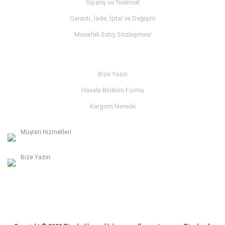
Sipariş ve Teslimat
Garanti, İade, İptal ve Değişim
Mesafeli Satış Sözleşmesi
İLETİŞİM
Bize Yazın
Havale Bildirim Formu
Kargom Nerede
Müşteri Hizmetleri
0236 312 27 98
Bize Yazın
info@albaymotor.com