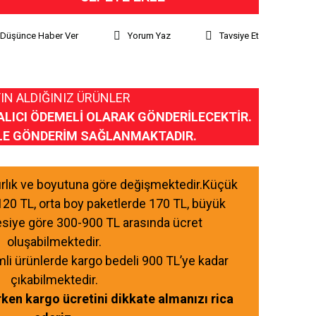
ı Düşünce Haber Ver
Yorum Yaz
Tavsiye Et
IN ALDIĞINIZ ÜRÜNLER
ALICI ÖDEMELİ OLARAK GÖNDERİLECEKTİR.
LE GÖNDERİM SAĞLANMAKTADIR.
ğırlık ve boyutuna göre değişmektedir.Küçük
120 TL, orta boy paketlerde 170 TL, büyük
esiye göre 300-900 TL arasında ücret
oluşabilmektedir.
mli ürünlerde kargo bedeli 900 TL’ye kadar
çıkabilmektedir.
ırken kargo ücretini dikkate almanızı rica