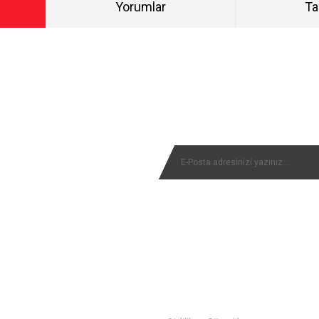
Yorumlar
Ta
Bu ürüne ilk yorumu siz yapın!
NYALARIMIZI KAÇIRMAYIN
Yorum Yaz
MÜŞTERİ SERVİSİ