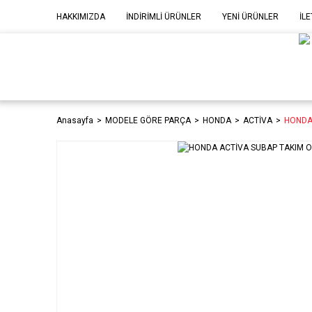
HAKKIMIZDA
İNDİRİMLİ ÜRÜNLER
YENİ ÜRÜNLER
İLE
MOD
P
Anasayfa
MODELE GÖRE PARÇA
HONDA
ACTİVA
HONDA