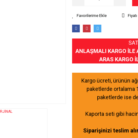
Fiyat
SAT
ANLAŞMALI KARGO İLE 
ARAS KARGO İ
Kargo ücreti, ürünün a
paketlerde ortalama 
paketlerde ise d
Kaporta seti gibi haci
Siparişinizi teslim al