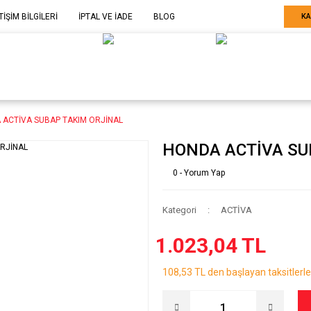
TİŞİM BİLGİLERİ
İPTAL VE İADE
BLOG
KA
ELE GÖRE
SARF MALZEME-
SERİ SONU
ARÇA
EKİPMAN
ÜRÜNLER
 ACTİVA SUBAP TAKIM ORJİNAL
HONDA ACTİVA SU
0 - Yorum Yap
Kategori
ACTİVA
1.023,04 TL
108,53 TL den başlayan taksitlerle