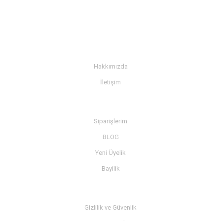
KURUMSAL
Hakkımızda
İletişim
BİLGİ
Siparişlerim
BLOG
Yeni Üyelik
Bayilik
MÜŞTERİ SERVİSİ
Gizlilik ve Güvenlik