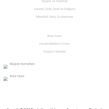
Sipariş ve Teslimat
Garanti, İade, İptal ve Değişim
Mesafeli Satış Sözleşmesi
İLETİŞİM
Bize Yazın
Havale Bildirim Formu
Kargom Nerede
Müşteri Hizmetleri
0236 312 27 98
Bize Yazın
info@albaymotor.com