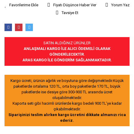
Fiyatı Düşünce Haber Ver
Yorum Yaz
Tavsiye Et
SATIN ALDIĞINIZ ÜRÜNLER
ANLAŞMALI KARGO İLE ALICI ÖDEMELİ OLARAK
GÖNDERİLECEKTİR.
ARAS KARGO İLE GÖNDERİM SAĞLANMAKTADIR.
Kargo ücreti, ürünün ağırlık ve boyutuna göre değişmektedir.Küçük
paketlerde ortalama 120 TL, orta boy paketlerde 170 TL, büyük
paketlerde ise desiye göre 300-900 TL arasında ücret
oluşabilmektedir.
Kaporta seti gibi hacimli ürünlerde kargo bedeli 900 TL’ye kadar
çıkabilmektedir.
Siparişinizi teslim alırken kargo ücretini dikkate almanızı rica
ederiz.