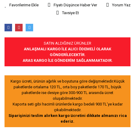
Fiyatı Düşünce Haber Ver
Yorum Yaz
Tavsiye Et
SATIN ALDIĞINIZ ÜRÜNLER
ANLAŞMALI KARGO İLE ALICI ÖDEMELİ OLARAK
GÖNDERİLECEKTİR.
ARAS KARGO İLE GÖNDERİM SAĞLANMAKTADIR.
Kargo ücreti, ürünün ağırlık ve boyutuna göre değişmektedir.Küçük
paketlerde ortalama 120 TL, orta boy paketlerde 170 TL, büyük
paketlerde ise desiye göre 300-900 TL arasında ücret
oluşabilmektedir.
Kaporta seti gibi hacimli ürünlerde kargo bedeli 900 TL’ye kadar
çıkabilmektedir.
Siparişinizi teslim alırken kargo ücretini dikkate almanızı rica
ederiz.