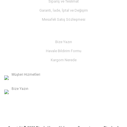
Sipariş ve Teslimat
Garanti, İade, İptal ve Değişim
Mesafeli Satış Sözleşmesi
İLETİŞİM
Bize Yazın
Havale Bildirim Formu
Kargom Nerede
Müşteri Hizmetleri
0236 312 27 98
Bize Yazın
info@albaymotor.com