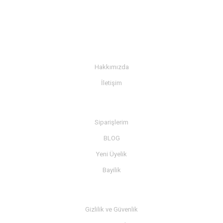
KURUMSAL
Hakkımızda
İletişim
BİLGİ
Siparişlerim
BLOG
Yeni Üyelik
Bayilik
MÜŞTERİ SERVİSİ
Gizlilik ve Güvenlik