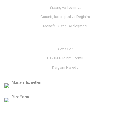
Sipariş ve Teslimat
Garanti, İade, İptal ve Değişim
Mesafeli Satış Sözleşmesi
İLETİŞİM
Bize Yazın
Havale Bildirim Formu
Kargom Nerede
Müşteri Hizmetleri
0236 312 27 98
Bize Yazın
info@albaymotor.com