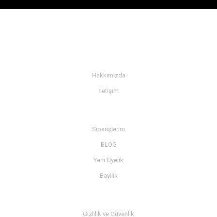
KURUMSAL
Hakkımızda
İletişim
BİLGİ
Siparişlerim
BLOG
Yeni Üyelik
Bayilik
MÜŞTERİ SERVİSİ
Gizlilik ve Güvenlik