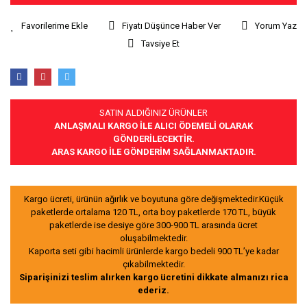
Fiyatı Düşünce Haber Ver
Yorum Yaz
Tavsiye Et
SATIN ALDIĞINIZ ÜRÜNLER
ANLAŞMALI KARGO İLE ALICI ÖDEMELİ OLARAK
GÖNDERİLECEKTİR.
ARAS KARGO İLE GÖNDERİM SAĞLANMAKTADIR.
Kargo ücreti, ürünün ağırlık ve boyutuna göre değişmektedir.Küçük
paketlerde ortalama 120 TL, orta boy paketlerde 170 TL, büyük
paketlerde ise desiye göre 300-900 TL arasında ücret
oluşabilmektedir.
Kaporta seti gibi hacimli ürünlerde kargo bedeli 900 TL’ye kadar
çıkabilmektedir.
Siparişinizi teslim alırken kargo ücretini dikkate almanızı rica
ederiz.