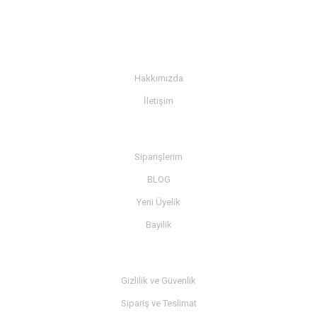
KURUMSAL
Hakkımızda
İletişim
BİLGİ
Siparişlerim
BLOG
Yeni Üyelik
Bayilik
MÜŞTERİ SERVİSİ
Gizlilik ve Güvenlik
Sipariş ve Teslimat