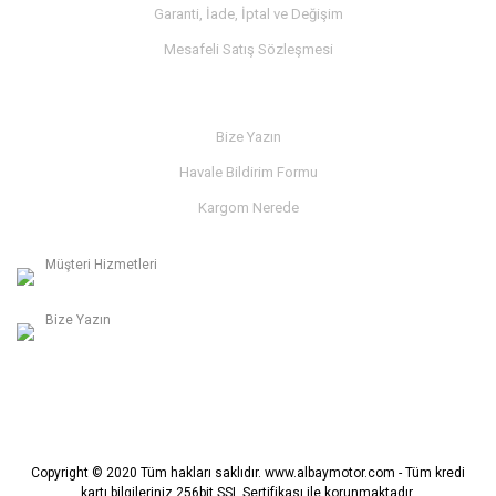
Garanti, İade, İptal ve Değişim
Mesafeli Satış Sözleşmesi
İLETİŞİM
Bize Yazın
Havale Bildirim Formu
Kargom Nerede
Müşteri Hizmetleri
0236 312 27 98
Bize Yazın
info@albaymotor.com
Copyright © 2020 Tüm hakları saklıdır. www.albaymotor.com - Tüm kredi
kartı bilgileriniz 256bit SSL Sertifikası ile korunmaktadır.