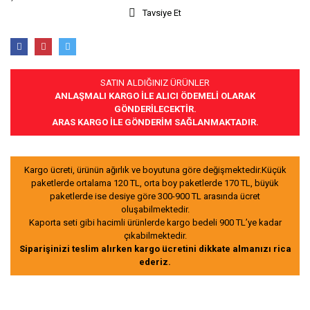
Tavsiye Et
SATIN ALDIĞINIZ ÜRÜNLER
ANLAŞMALI KARGO İLE ALICI ÖDEMELİ OLARAK
GÖNDERİLECEKTİR.
ARAS KARGO İLE GÖNDERİM SAĞLANMAKTADIR.
Kargo ücreti, ürünün ağırlık ve boyutuna göre değişmektedir.Küçük
paketlerde ortalama 120 TL, orta boy paketlerde 170 TL, büyük
paketlerde ise desiye göre 300-900 TL arasında ücret
oluşabilmektedir.
Kaporta seti gibi hacimli ürünlerde kargo bedeli 900 TL’ye kadar
çıkabilmektedir.
Siparişinizi teslim alırken kargo ücretini dikkate almanızı rica
ederiz.