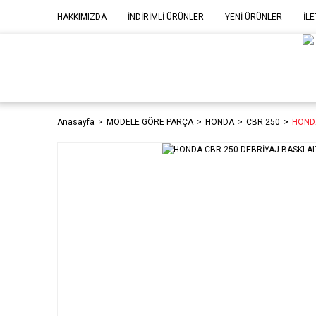
HAKKIMIZDA
İNDİRİMLİ ÜRÜNLER
YENİ ÜRÜNLER
İLE
MOD
P
Anasayfa
MODELE GÖRE PARÇA
HONDA
CBR 250
HONDA