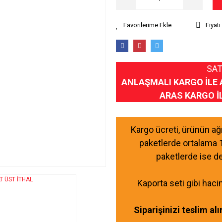
Fiyat
SAT
ANLAŞMALI KARGO İLE 
ARAS KARGO İ
Kargo ücreti, ürünün a
paketlerde ortalama 
paketlerde ise d
Kaporta seti gibi haci
Siparişinizi teslim al