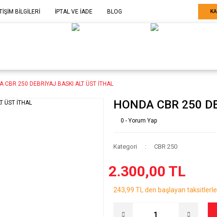
TİŞİM BİLGİLERİ
İPTAL VE İADE
BLOG
KA
ELE GÖRE
SARF MALZEME-
SERİ SONU
ARÇA
EKİPMAN
ÜRÜNLER
 CBR 250 DEBRİYAJ BASKI ALT ÜST İTHAL
HONDA CBR 250 DE
0 - Yorum Yap
Kategori
CBR 250
2.300,00 TL
243,99 TL den başlayan taksitlerle