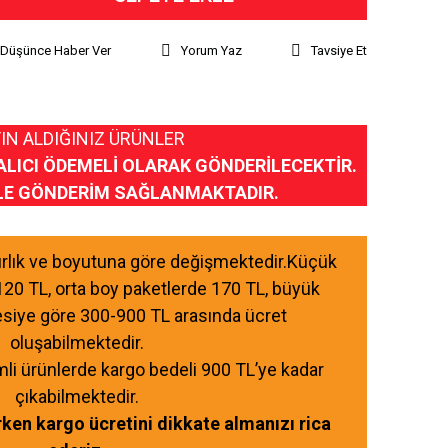
ı Düşünce Haber Ver
Yorum Yaz
Tavsiye Et
IN ALDIĞINIZ ÜRÜNLER
ALICI ÖDEMELİ OLARAK GÖNDERİLECEKTİR.
LE GÖNDERİM SAĞLANMAKTADIR.
ğırlık ve boyutuna göre değişmektedir.Küçük
120 TL, orta boy paketlerde 170 TL, büyük
esiye göre 300-900 TL arasında ücret
oluşabilmektedir.
mli ürünlerde kargo bedeli 900 TL’ye kadar
çıkabilmektedir.
ırken kargo ücretini dikkate almanızı rica