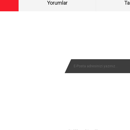
Yorumlar
Ta
Bu ürüne ilk yorumu siz yapın!
NYALARIMIZI KAÇIRMAYIN
Yorum Yaz
MÜŞTERİ SERVİSİ