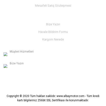
Mesafeli Satış Sözleşmesi
İLETİŞİM
Bize Yazın
Havale Bildirim Formu
Kargom Nerede
Müşteri Hizmetleri
0236 312 27 98
Bize Yazın
info@albaymotor.com
Copyright © 2020 Tüm hakları saklıdır. www.albaymotor.com - Tüm kredi
kartı bilgileriniz 256bit SSL Sertifikası ile korunmaktadır.