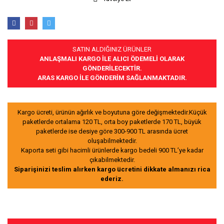
SATIN ALDIĞINIZ ÜRÜNLER
ANLAŞMALI KARGO İLE ALICI ÖDEMELİ OLARAK
GÖNDERİLECEKTİR.
ARAS KARGO İLE GÖNDERİM SAĞLANMAKTADIR.
Kargo ücreti, ürünün ağırlık ve boyutuna göre değişmektedir.Küçük
paketlerde ortalama 120 TL, orta boy paketlerde 170 TL, büyük
paketlerde ise desiye göre 300-900 TL arasında ücret
oluşabilmektedir.
Kaporta seti gibi hacimli ürünlerde kargo bedeli 900 TL’ye kadar
çıkabilmektedir.
Siparişinizi teslim alırken kargo ücretini dikkate almanızı rica
ederiz.