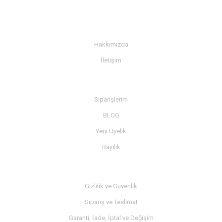
KURUMSAL
Hakkımızda
İletişim
BİLGİ
Siparişlerim
BLOG
Yeni Üyelik
Bayilik
MÜŞTERİ SERVİSİ
Gizlilik ve Güvenlik
Sipariş ve Teslimat
Garanti, İade, İptal ve Değişim