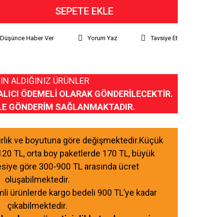
SEPETE EKLE
ı Düşünce Haber Ver
Yorum Yaz
Tavsiye Et
IN ALDIĞINIZ ÜRÜNLER
ALICI ÖDEMELİ OLARAK GÖNDERİLECEKTİR.
LE GÖNDERİM SAĞLANMAKTADIR.
ğırlık ve boyutuna göre değişmektedir.Küçük
120 TL, orta boy paketlerde 170 TL, büyük
esiye göre 300-900 TL arasında ücret
oluşabilmektedir.
mli ürünlerde kargo bedeli 900 TL’ye kadar
çıkabilmektedir.