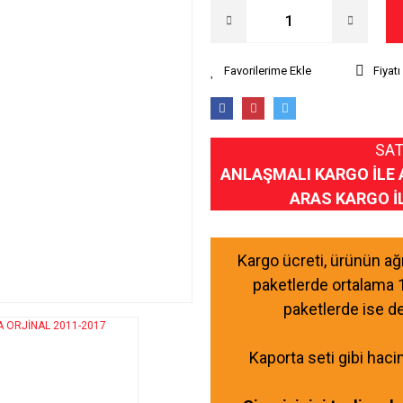
Fiyat
SAT
ANLAŞMALI KARGO İLE 
ARAS KARGO İ
Kargo ücreti, ürünün a
paketlerde ortalama 
paketlerde ise d
Kaporta seti gibi haci