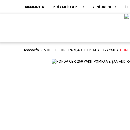
HAKKIMIZDA
İNDİRİMLİ ÜRÜNLER
YENİ ÜRÜNLER
İLE
MOD
P
Anasayfa
MODELE GÖRE PARÇA
HONDA
CBR 250
HONDA