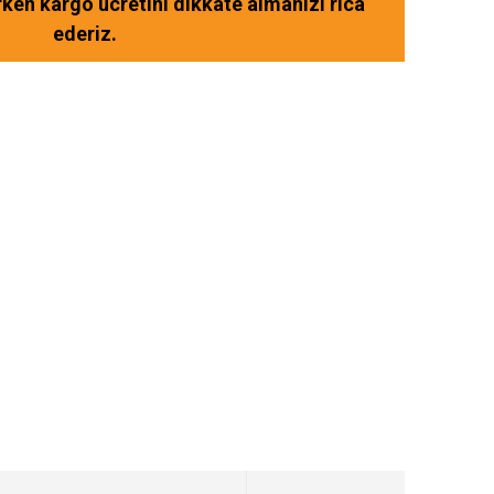
ırken kargo ücretini dikkate almanızı rica
ederiz.