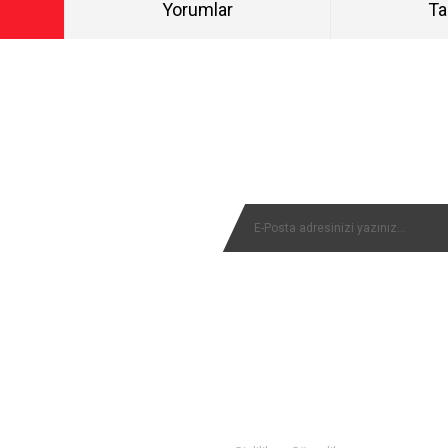
Yorumlar
Ta
Bu ürüne ilk yorumu siz yapın!
NYALARIMIZI KAÇIRMAYIN
Yorum Yaz
MÜŞTERİ SERVİSİ