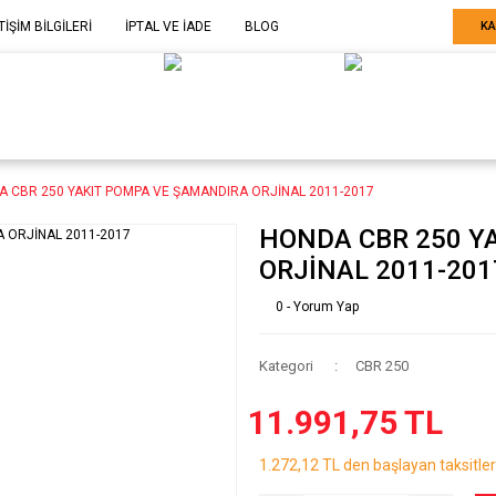
TİŞİM BİLGİLERİ
İPTAL VE İADE
BLOG
KA
ELE GÖRE
SARF MALZEME-
SERİ SONU
ARÇA
EKİPMAN
ÜRÜNLER
 CBR 250 YAKIT POMPA VE ŞAMANDIRA ORJİNAL 2011-2017
HONDA CBR 250 Y
ORJİNAL 2011-201
0 - Yorum Yap
Kategori
CBR 250
11.991,75 TL
1.272,12 TL den başlayan taksitler