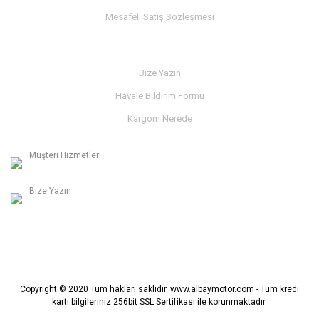
Mesafeli Satış Sözleşmesi
İLETİŞİM
Bize Yazın
Havale Bildirim Formu
Kargom Nerede
Müşteri Hizmetleri
0236 312 27 98
Bize Yazın
info@albaymotor.com
Copyright © 2020 Tüm hakları saklıdır. www.albaymotor.com - Tüm kredi
kartı bilgileriniz 256bit SSL Sertifikası ile korunmaktadır.