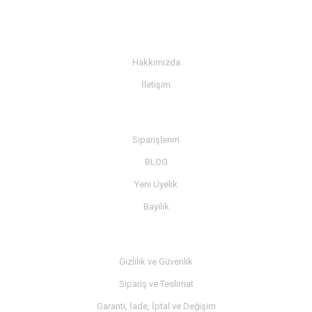
KURUMSAL
Hakkımızda
İletişim
BİLGİ
Siparişlerim
BLOG
Yeni Üyelik
Bayilik
MÜŞTERİ SERVİSİ
Gizlilik ve Güvenlik
Sipariş ve Teslimat
Garanti, İade, İptal ve Değişim