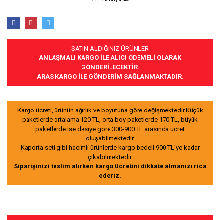
SATIN ALDIĞINIZ ÜRÜNLER
ANLAŞMALI KARGO İLE ALICI ÖDEMELİ OLARAK
GÖNDERİLECEKTİR.
ARAS KARGO İLE GÖNDERİM SAĞLANMAKTADIR.
Kargo ücreti, ürünün ağırlık ve boyutuna göre değişmektedir.Küçük
paketlerde ortalama 120 TL, orta boy paketlerde 170 TL, büyük
paketlerde ise desiye göre 300-900 TL arasında ücret
oluşabilmektedir.
Kaporta seti gibi hacimli ürünlerde kargo bedeli 900 TL’ye kadar
çıkabilmektedir.
Siparişinizi teslim alırken kargo ücretini dikkate almanızı rica
ederiz.