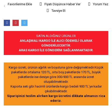
Fiyatı Düşünce Haber Ver
Yorum Yaz
Tavsiye Et
SATIN ALDIĞINIZ ÜRÜNLER
ANLAŞMALI KARGO İLE ALICI ÖDEMELİ OLARAK
GÖNDERİLECEKTİR.
ARAS KARGO İLE GÖNDERİM SAĞLANMAKTADIR.
Kargo ücreti, ürünün ağırlık ve boyutuna göre değişmektedir.Küçük
paketlerde ortalama 120 TL, orta boy paketlerde 170 TL, büyük
paketlerde ise desiye göre 300-900 TL arasında ücret
oluşabilmektedir.
Kaporta seti gibi hacimli ürünlerde kargo bedeli 900 TL’ye kadar
çıkabilmektedir.
Siparişinizi teslim alırken kargo ücretini dikkate almanızı rica
ederiz.