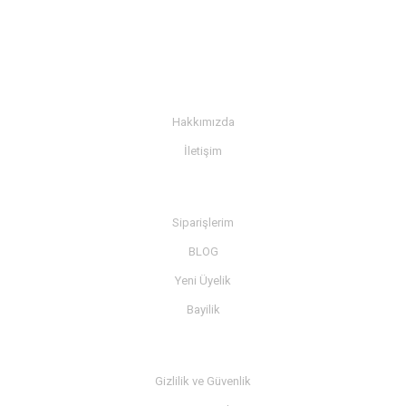
KURUMSAL
Hakkımızda
İletişim
BİLGİ
Siparişlerim
BLOG
Yeni Üyelik
Bayilik
MÜŞTERİ SERVİSİ
Gizlilik ve Güvenlik