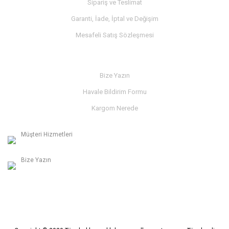
Sipariş ve Teslimat
Garanti, İade, İptal ve Değişim
Mesafeli Satış Sözleşmesi
İLETİŞİM
Bize Yazın
Havale Bildirim Formu
Kargom Nerede
Müşteri Hizmetleri
0236 312 27 98
Bize Yazın
info@albaymotor.com