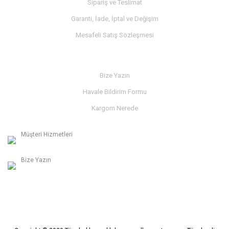
Sipariş ve Teslimat
Garanti, İade, İptal ve Değişim
Mesafeli Satış Sözleşmesi
İLETİŞİM
Bize Yazın
Havale Bildirim Formu
Kargom Nerede
Müşteri Hizmetleri
0236 312 27 98
Bize Yazın
info@albaymotor.com