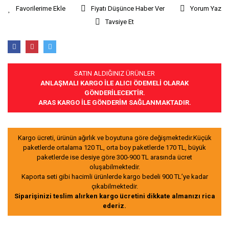
Fiyatı Düşünce Haber Ver
Yorum Yaz
Tavsiye Et
SATIN ALDIĞINIZ ÜRÜNLER
ANLAŞMALI KARGO İLE ALICI ÖDEMELİ OLARAK
GÖNDERİLECEKTİR.
ARAS KARGO İLE GÖNDERİM SAĞLANMAKTADIR.
Kargo ücreti, ürünün ağırlık ve boyutuna göre değişmektedir.Küçük
paketlerde ortalama 120 TL, orta boy paketlerde 170 TL, büyük
paketlerde ise desiye göre 300-900 TL arasında ücret
oluşabilmektedir.
Kaporta seti gibi hacimli ürünlerde kargo bedeli 900 TL’ye kadar
çıkabilmektedir.
Siparişinizi teslim alırken kargo ücretini dikkate almanızı rica
ederiz.