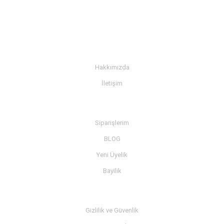
KURUMSAL
Hakkımızda
İletişim
BİLGİ
Siparişlerim
BLOG
Yeni Üyelik
Bayilik
MÜŞTERİ SERVİSİ
Gizlilik ve Güvenlik