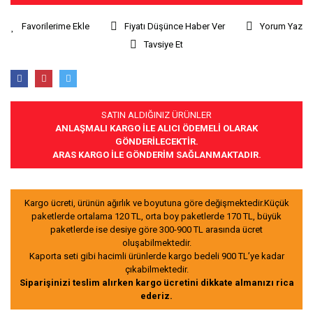
Fiyatı Düşünce Haber Ver
Yorum Yaz
Tavsiye Et
SATIN ALDIĞINIZ ÜRÜNLER
ANLAŞMALI KARGO İLE ALICI ÖDEMELİ OLARAK
GÖNDERİLECEKTİR.
ARAS KARGO İLE GÖNDERİM SAĞLANMAKTADIR.
Kargo ücreti, ürünün ağırlık ve boyutuna göre değişmektedir.Küçük
paketlerde ortalama 120 TL, orta boy paketlerde 170 TL, büyük
paketlerde ise desiye göre 300-900 TL arasında ücret
oluşabilmektedir.
Kaporta seti gibi hacimli ürünlerde kargo bedeli 900 TL’ye kadar
çıkabilmektedir.
Siparişinizi teslim alırken kargo ücretini dikkate almanızı rica
ederiz.