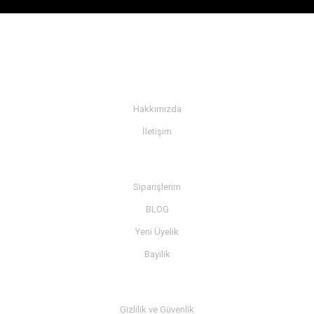
KURUMSAL
Hakkımızda
İletişim
BİLGİ
Siparişlerim
BLOG
Yeni Üyelik
Bayilik
MÜŞTERİ SERVİSİ
Gizlilik ve Güvenlik