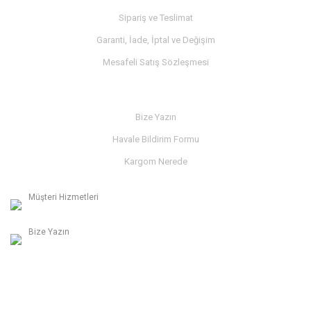
Sipariş ve Teslimat
Garanti, İade, İptal ve Değişim
Mesafeli Satış Sözleşmesi
İLETİŞİM
Bize Yazın
Havale Bildirim Formu
Kargom Nerede
Müşteri Hizmetleri
0236 312 27 98
Bize Yazın
info@albaymotor.com