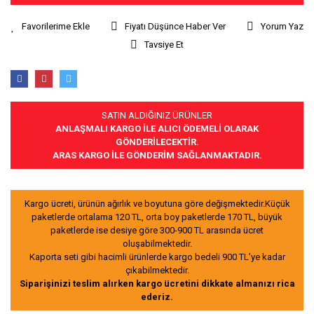
Fiyatı Düşünce Haber Ver
Yorum Yaz
Tavsiye Et
SATIN ALDIĞINIZ ÜRÜNLER
ANLAŞMALI KARGO İLE ALICI ÖDEMELİ OLARAK
GÖNDERİLECEKTİR.
ARAS KARGO İLE GÖNDERİM SAĞLANMAKTADIR.
Kargo ücreti, ürünün ağırlık ve boyutuna göre değişmektedir.Küçük
paketlerde ortalama 120 TL, orta boy paketlerde 170 TL, büyük
paketlerde ise desiye göre 300-900 TL arasında ücret
oluşabilmektedir.
Kaporta seti gibi hacimli ürünlerde kargo bedeli 900 TL’ye kadar
çıkabilmektedir.
Siparişinizi teslim alırken kargo ücretini dikkate almanızı rica
ederiz.