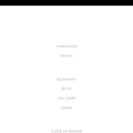
KURUMSAL
Hakkımızda
İletişim
BİLGİ
Siparişlerim
BLOG
Yeni Üyelik
Bayilik
MÜŞTERİ SERVİSİ
Gizlilik ve Güvenlik