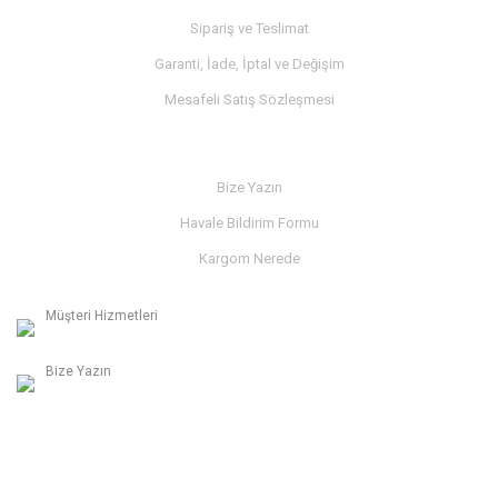
Sipariş ve Teslimat
Garanti, İade, İptal ve Değişim
Mesafeli Satış Sözleşmesi
İLETİŞİM
Bize Yazın
Havale Bildirim Formu
Kargom Nerede
Müşteri Hizmetleri
0236 312 27 98
Bize Yazın
info@albaymotor.com