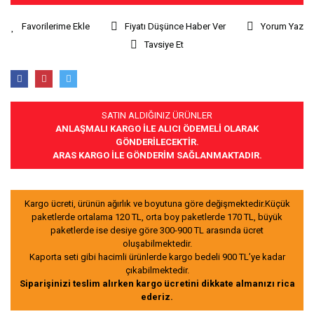
Fiyatı Düşünce Haber Ver
Yorum Yaz
Tavsiye Et
SATIN ALDIĞINIZ ÜRÜNLER
ANLAŞMALI KARGO İLE ALICI ÖDEMELİ OLARAK
GÖNDERİLECEKTİR.
ARAS KARGO İLE GÖNDERİM SAĞLANMAKTADIR.
Kargo ücreti, ürünün ağırlık ve boyutuna göre değişmektedir.Küçük
paketlerde ortalama 120 TL, orta boy paketlerde 170 TL, büyük
paketlerde ise desiye göre 300-900 TL arasında ücret
oluşabilmektedir.
Kaporta seti gibi hacimli ürünlerde kargo bedeli 900 TL’ye kadar
çıkabilmektedir.
Siparişinizi teslim alırken kargo ücretini dikkate almanızı rica
ederiz.