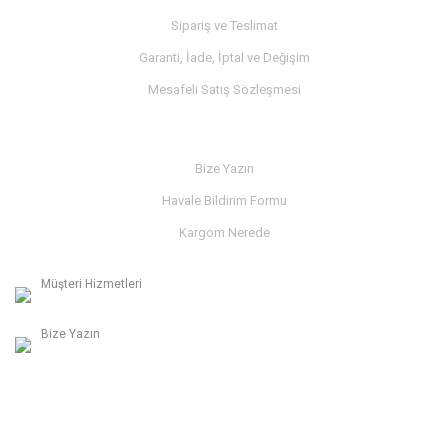
Sipariş ve Teslimat
Garanti, İade, İptal ve Değişim
Mesafeli Satış Sözleşmesi
İLETİŞİM
Bize Yazın
Havale Bildirim Formu
Kargom Nerede
Müşteri Hizmetleri
0236 312 27 98
Bize Yazın
info@albaymotor.com