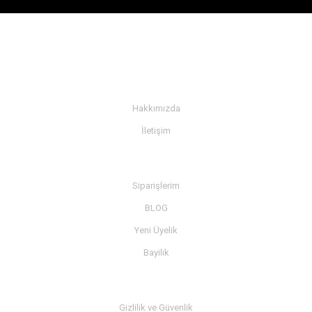
KURUMSAL
Hakkımızda
İletişim
BİLGİ
Siparişlerim
BLOG
Yeni Üyelik
Bayilik
MÜŞTERİ SERVİSİ
Gizlilik ve Güvenlik