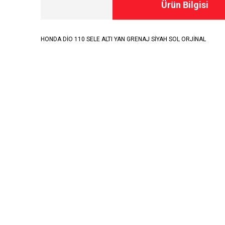
Ürün Bilgisi
HONDA DİO 110 SELE ALTI YAN GRENAJ SİYAH SOL ORJİNAL
E-BÜLTENE KAYIT OLUN KAMPA
KURUMSAL
BİLGİ