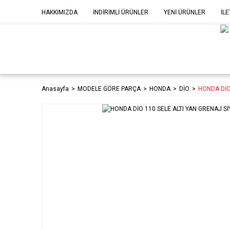
HAKKIMIZDA
İNDİRİMLİ ÜRÜNLER
YENİ ÜRÜNLER
İLE
MOD
P
Anasayfa
MODELE GÖRE PARÇA
HONDA
DİO
HONDA DİO