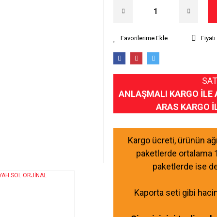
Fiyat
SAT
ANLAŞMALI KARGO İLE 
ARAS KARGO İ
Kargo ücreti, ürünün a
paketlerde ortalama 
paketlerde ise d
Kaporta seti gibi haci