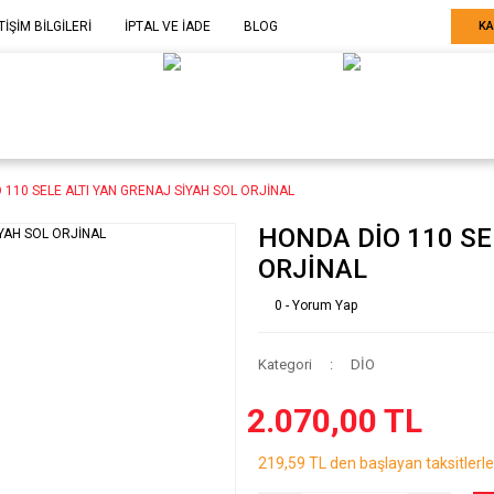
TİŞİM BİLGİLERİ
İPTAL VE İADE
BLOG
KA
ELE GÖRE
SARF MALZEME-
SERİ SONU
ARÇA
EKİPMAN
ÜRÜNLER
 110 SELE ALTI YAN GRENAJ SİYAH SOL ORJİNAL
HONDA DİO 110 SE
ORJİNAL
0 - Yorum Yap
Kategori
DİO
2.070,00 TL
219,59 TL den başlayan taksitlerle