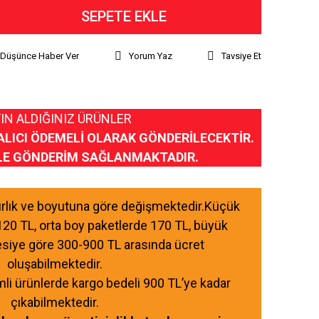
SEPETE EKLE
ı Düşünce Haber Ver
Yorum Yaz
Tavsiye Et
IN ALDIĞINIZ ÜRÜNLER
ALICI ÖDEMELİ OLARAK GÖNDERİLECEKTİR.
LE GÖNDERİM SAĞLANMAKTADIR.
ğırlık ve boyutuna göre değişmektedir.Küçük
120 TL, orta boy paketlerde 170 TL, büyük
esiye göre 300-900 TL arasında ücret
oluşabilmektedir.
mli ürünlerde kargo bedeli 900 TL’ye kadar
çıkabilmektedir.