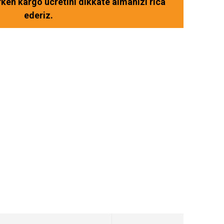
ırken kargo ücretini dikkate almanızı rica
ederiz.