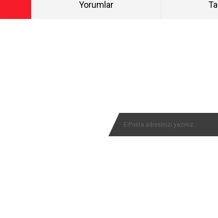
Yorumlar
Ta
Bu ürüne ilk yorumu siz yapın!
NYALARIMIZI KAÇIRMAYIN
Yorum Yaz
MÜŞTERİ SERVİSİ