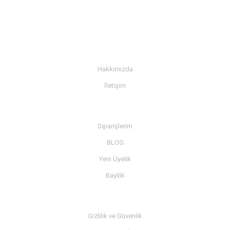
KURUMSAL
Hakkımızda
İletişim
BİLGİ
Siparişlerim
BLOG
Yeni Üyelik
Bayilik
MÜŞTERİ SERVİSİ
Gizlilik ve Güvenlik