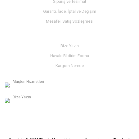
Sipariş ve Teslimat
Garanti, İade, İptal ve Değişim
Mesafeli Satış Sözleşmesi
İLETİŞİM
Bize Yazın
Havale Bildirim Formu
Kargom Nerede
Müşteri Hizmetleri
0236 312 27 98
Bize Yazın
info@albaymotor.com