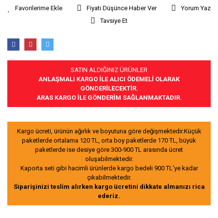
Fiyatı Düşünce Haber Ver
Yorum Yaz
Tavsiye Et
SATIN ALDIĞINIZ ÜRÜNLER
ANLAŞMALI KARGO İLE ALICI ÖDEMELİ OLARAK
GÖNDERİLECEKTİR.
ARAS KARGO İLE GÖNDERİM SAĞLANMAKTADIR.
Kargo ücreti, ürünün ağırlık ve boyutuna göre değişmektedir.Küçük
paketlerde ortalama 120 TL, orta boy paketlerde 170 TL, büyük
paketlerde ise desiye göre 300-900 TL arasında ücret
oluşabilmektedir.
Kaporta seti gibi hacimli ürünlerde kargo bedeli 900 TL’ye kadar
çıkabilmektedir.
Siparişinizi teslim alırken kargo ücretini dikkate almanızı rica
ederiz.