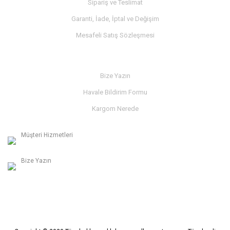
Sipariş ve Teslimat
Garanti, İade, İptal ve Değişim
Mesafeli Satış Sözleşmesi
İLETİŞİM
Bize Yazın
Havale Bildirim Formu
Kargom Nerede
Müşteri Hizmetleri
0236 312 27 98
Bize Yazın
info@albaymotor.com