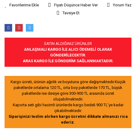
Fiyatı Düşünce Haber Ver
Yorum Yaz
Tavsiye Et
SATIN ALDIĞINIZ ÜRÜNLER
ANLAŞMALI KARGO İLE ALICI ÖDEMELİ OLARAK
GÖNDERİLECEKTİR.
ARAS KARGO İLE GÖNDERİM SAĞLANMAKTADIR.
Kargo ücreti, ürünün ağırlık ve boyutuna göre değişmektedir.Küçük
paketlerde ortalama 120 TL, orta boy paketlerde 170 TL, büyük
paketlerde ise desiye göre 300-900 TL arasında ücret
oluşabilmektedir.
Kaporta seti gibi hacimli ürünlerde kargo bedeli 900 TL’ye kadar
çıkabilmektedir.
Siparişinizi teslim alırken kargo ücretini dikkate almanızı rica
ederiz.