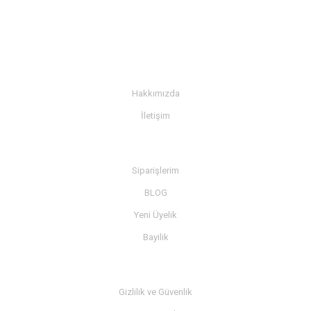
KURUMSAL
Hakkımızda
İletişim
BİLGİ
Siparişlerim
BLOG
Yeni Üyelik
Bayilik
MÜŞTERİ SERVİSİ
Gizlilik ve Güvenlik