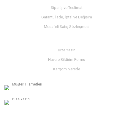
Sipariş ve Teslimat
Garanti, İade, İptal ve Değişim
Mesafeli Satış Sözleşmesi
İLETİŞİM
Bize Yazın
Havale Bildirim Formu
Kargom Nerede
Müşteri Hizmetleri
0236 312 27 98
Bize Yazın
info@albaymotor.com