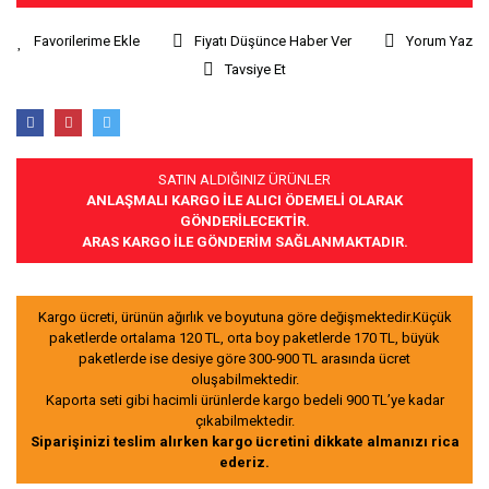
Fiyatı Düşünce Haber Ver
Yorum Yaz
Tavsiye Et
SATIN ALDIĞINIZ ÜRÜNLER
ANLAŞMALI KARGO İLE ALICI ÖDEMELİ OLARAK
GÖNDERİLECEKTİR.
ARAS KARGO İLE GÖNDERİM SAĞLANMAKTADIR.
Kargo ücreti, ürünün ağırlık ve boyutuna göre değişmektedir.Küçük
paketlerde ortalama 120 TL, orta boy paketlerde 170 TL, büyük
paketlerde ise desiye göre 300-900 TL arasında ücret
oluşabilmektedir.
Kaporta seti gibi hacimli ürünlerde kargo bedeli 900 TL’ye kadar
çıkabilmektedir.
Siparişinizi teslim alırken kargo ücretini dikkate almanızı rica
ederiz.