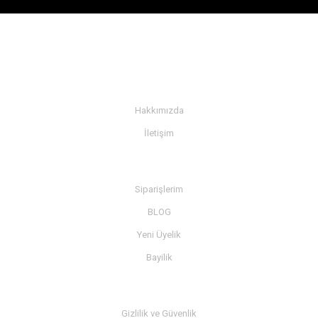
KURUMSAL
Hakkımızda
İletişim
BİLGİ
Siparişlerim
BLOG
Yeni Üyelik
Bayilik
MÜŞTERİ SERVİSİ
Gizlilik ve Güvenlik