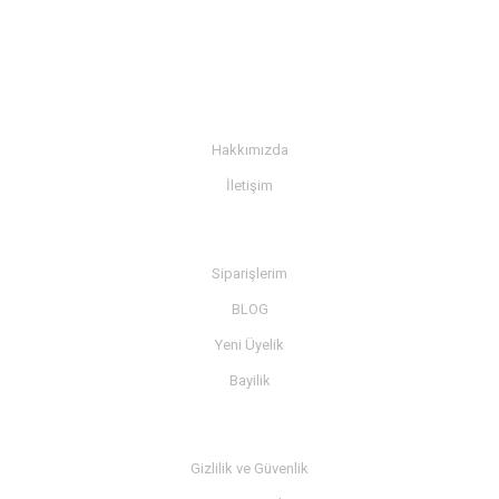
KURUMSAL
Hakkımızda
İletişim
BİLGİ
Siparişlerim
BLOG
Yeni Üyelik
Bayilik
MÜŞTERİ SERVİSİ
Gizlilik ve Güvenlik