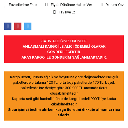
Fiyatı Düşünce Haber Ver
Yorum Yaz
Tavsiye Et
SATIN ALDIĞINIZ ÜRÜNLER
ANLAŞMALI KARGO İLE ALICI ÖDEMELİ OLARAK
GÖNDERİLECEKTİR.
ARAS KARGO İLE GÖNDERİM SAĞLANMAKTADIR.
Kargo ücreti, ürünün ağırlık ve boyutuna göre değişmektedir.Küçük
paketlerde ortalama 120 TL, orta boy paketlerde 170 TL, büyük
paketlerde ise desiye göre 300-900 TL arasında ücret
oluşabilmektedir.
Kaporta seti gibi hacimli ürünlerde kargo bedeli 900 TL’ye kadar
çıkabilmektedir.
Siparişinizi teslim alırken kargo ücretini dikkate almanızı rica
ederiz.