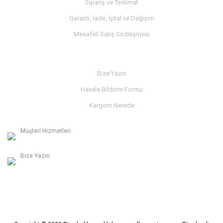
Sipariş ve Teslimat
Garanti, İade, İptal ve Değişim
Mesafeli Satış Sözleşmesi
İLETİŞİM
Bize Yazın
Havale Bildirim Formu
Kargom Nerede
Müşteri Hizmetleri
0236 312 27 98
Bize Yazın
info@albaymotor.com