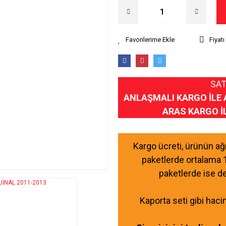
Fiyat
SAT
ANLAŞMALI KARGO İLE 
ARAS KARGO İ
Kargo ücreti, ürünün a
paketlerde ortalama 
paketlerde ise d
Kaporta seti gibi haci