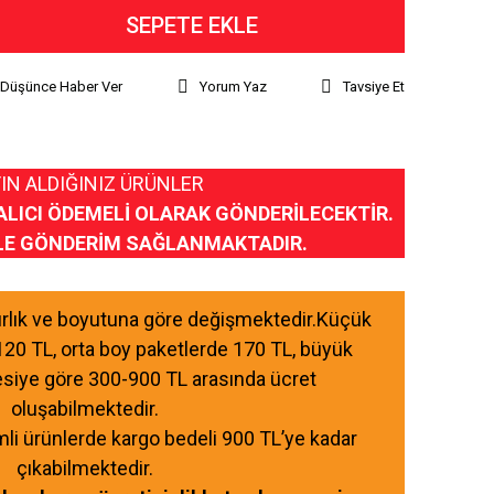
SEPETE EKLE
ı Düşünce Haber Ver
Yorum Yaz
Tavsiye Et
IN ALDIĞINIZ ÜRÜNLER
ALICI ÖDEMELİ OLARAK GÖNDERİLECEKTİR.
LE GÖNDERİM SAĞLANMAKTADIR.
ğırlık ve boyutuna göre değişmektedir.Küçük
120 TL, orta boy paketlerde 170 TL, büyük
esiye göre 300-900 TL arasında ücret
oluşabilmektedir.
mli ürünlerde kargo bedeli 900 TL’ye kadar
çıkabilmektedir.