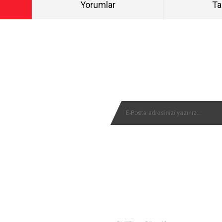
Yorumlar
Ta
Bu ürüne ilk yorumu siz yapın!
NYALARIMIZI KAÇIRMAYIN
Yorum Yaz
MÜŞTERİ SERVİSİ