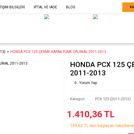
TİŞİM BİLGİLERİ
İPTAL VE İADE
BLOG
KA
ELE GÖRE
SARF MALZEME-
SERİ SONU
ARÇA
EKİPMAN
ÜRÜNLER
13)
HONDA PCX 125 ÇEKME KAPAK FÜME ORJİNAL 2011-2013
HONDA PCX 125 Ç
2011-2013
0 - Yorum Yap
Kategori
PCX 125 (2011-2013)
1.410,36 TL
149,62 TL den başlayan taksitlerle