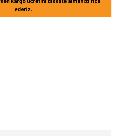
ırken kargo ücretini dikkate almanızı rica
ederiz.