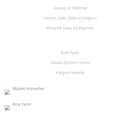
Sipariş ve Teslimat
Garanti, İade, İptal ve Değişim
Mesafeli Satış Sözleşmesi
İLETİŞİM
Bize Yazın
Havale Bildirim Formu
Kargom Nerede
Müşteri Hizmetleri
0236 312 27 98
Bize Yazın
info@albaymotor.com