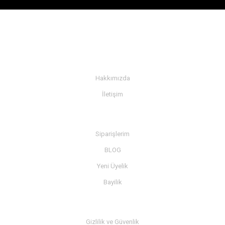
KURUMSAL
Hakkımızda
İletişim
BİLGİ
Siparişlerim
BLOG
Yeni Üyelik
Bayilik
MÜŞTERİ SERVİSİ
Gizlilik ve Güvenlik