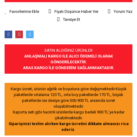
Fiyatı Düşünce Haber Ver
Yorum Yaz
Tavsiye Et
SATIN ALDIĞINIZ ÜRÜNLER
ANLAŞMALI KARGO İLE ALICI ÖDEMELİ OLARAK
GÖNDERİLECEKTİR.
ARAS KARGO İLE GÖNDERİM SAĞLANMAKTADIR.
Kargo ücreti, ürünün ağırlık ve boyutuna göre değişmektedir.Küçük
paketlerde ortalama 120 TL, orta boy paketlerde 170 TL, büyük
paketlerde ise desiye göre 300-900 TL arasında ücret
oluşabilmektedir.
Kaporta seti gibi hacimli ürünlerde kargo bedeli 900 TL’ye kadar
çıkabilmektedir.
Siparişinizi teslim alırken kargo ücretini dikkate almanızı rica
ederiz.