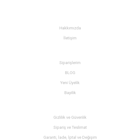
KURUMSAL
Hakkımızda
İletişim
BİLGİ
Siparişlerim
BLOG
Yeni Üyelik
Bayilik
MÜŞTERİ SERVİSİ
Gizlilik ve Güvenlik
Sipariş ve Teslimat
Garanti, İade, İptal ve Değişim