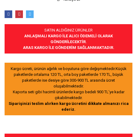
SATIN ALDIĞINIZ ÜRÜNLER
ANLAŞMALI KARGO İLE ALICI ÖDEMELİ OLARAK
GÖNDERİLECEKTİR.
ARAS KARGO İLE GÖNDERİM SAĞLANMAKTADIR.
Kargo ücreti, ürünün ağırlık ve boyutuna göre değişmektedir.Küçük
paketlerde ortalama 120 TL, orta boy paketlerde 170 TL, büyük
paketlerde ise desiye göre 300-900 TL arasında ücret
oluşabilmektedir.
Kaporta seti gibi hacimli ürünlerde kargo bedeli 900 TL’ye kadar
çıkabilmektedir.
Siparişinizi teslim alırken kargo ücretini dikkate almanızı rica
ederiz.