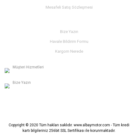
Mesafeli Satış Sözleşmesi
İLETİŞİM
Bize Yazın
Havale Bildirim Formu
Kargom Nerede
Müşteri Hizmetleri
0236 312 27 98
Bize Yazın
info@albaymotor.com
Copyright © 2020 Tüm hakları saklıdır. www.albaymotor.com - Tüm kredi
kartı bilgileriniz 256bit SSL Sertifikası ile korunmaktadır.