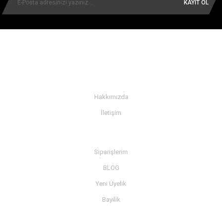
KAYIT OL
KURUMSAL
Hakkımızda
İletişim
BİLGİ
Siparişlerim
BLOG
Yeni Üyelik
Bayilik
MÜŞTERİ SERVİSİ