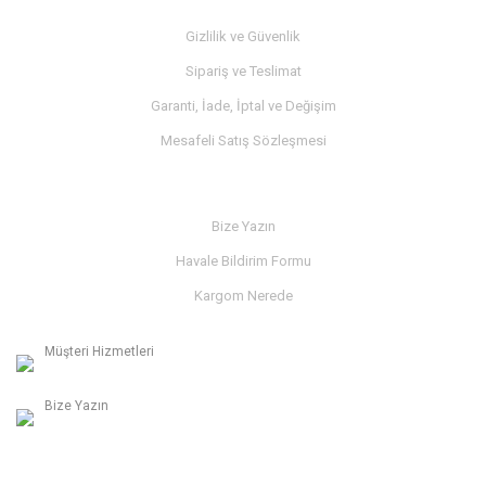
Gizlilik ve Güvenlik
Sipariş ve Teslimat
Garanti, İade, İptal ve Değişim
Mesafeli Satış Sözleşmesi
İLETİŞİM
Bize Yazın
Havale Bildirim Formu
Kargom Nerede
Müşteri Hizmetleri
0236 312 27 98
Bize Yazın
info@albaymotor.com