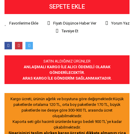
SEPETE EKLE
Fiyatı Düşünce Haber Ver
Yorum Yaz
Tavsiye Et
SATIN ALDIĞINIZ ÜRÜNLER
ANLAŞMALI KARGO İLE ALICI ÖDEMELİ OLARAK
GÖNDERİLECEKTİR.
ARAS KARGO İLE GÖNDERİM SAĞLANMAKTADIR.
Kargo ücreti, ürünün ağırlık ve boyutuna göre değişmektedir.Küçük
paketlerde ortalama 120 TL, orta boy paketlerde 170 TL, büyük
paketlerde ise desiye göre 300-900 TL arasında ücret
oluşabilmektedir.
Kaporta seti gibi hacimli ürünlerde kargo bedeli 900 TL’ye kadar
çıkabilmektedir.
Siparişinizi teslim alırken kargo ücretini dikkate almanızı rica