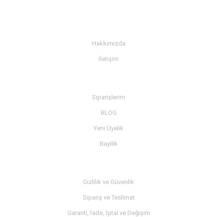
KURUMSAL
Hakkımızda
İletişim
BİLGİ
Siparişlerim
BLOG
Yeni Üyelik
Bayilik
MÜŞTERİ SERVİSİ
Gizlilik ve Güvenlik
Sipariş ve Teslimat
Garanti, İade, İptal ve Değişim