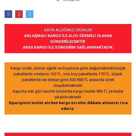
SATIN ALDIĞINIZ ÜRÜNLER
ANLAŞMALI KARGO İLE ALICI ÖDEMELİ OLARAK
GÖNDERİLECEKTİR.
ARAS KARGO İLE GÖNDERİM SAĞLANMAKTADIR.
Kargo ücreti, ürünün ağırlık ve boyutuna göre değişmektedir.Küçük
paketlerde ortalama 120 TL, orta boy paketlerde 170 TL, büyük
paketlerde ise desiye göre 300-900 TL arasında ücret
oluşabilmektedir.
Kaporta seti gibi hacimli ürünlerde kargo bedeli 900 TL’ye kadar
çıkabilmektedir.
Siparişinizi teslim alırken kargo ücretini dikkate almanızı rica
ederiz.