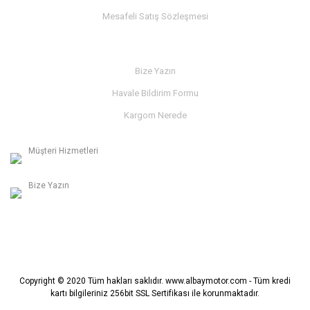
Mesafeli Satış Sözleşmesi
İLETİŞİM
Bize Yazın
Havale Bildirim Formu
Kargom Nerede
Müşteri Hizmetleri
0236 312 27 98
Bize Yazın
info@albaymotor.com
Copyright © 2020 Tüm hakları saklıdır. www.albaymotor.com - Tüm kredi
kartı bilgileriniz 256bit SSL Sertifikası ile korunmaktadır.