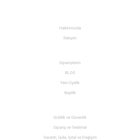
KURUMSAL
Hakkımızda
İletişim
BİLGİ
Siparişlerim
BLOG
Yeni Üyelik
Bayilik
MÜŞTERİ SERVİSİ
Gizlilik ve Güvenlik
Sipariş ve Teslimat
Garanti, İade, İptal ve Değişim