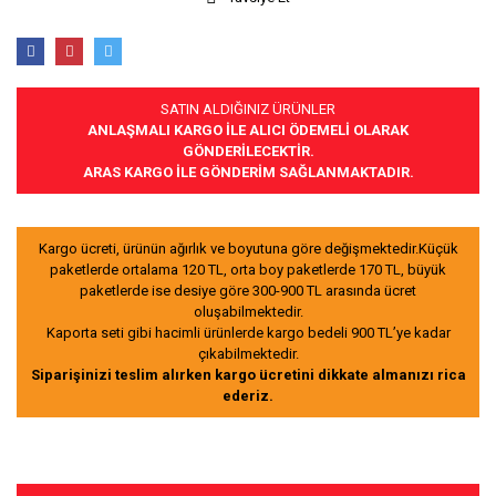
SATIN ALDIĞINIZ ÜRÜNLER
ANLAŞMALI KARGO İLE ALICI ÖDEMELİ OLARAK
GÖNDERİLECEKTİR.
ARAS KARGO İLE GÖNDERİM SAĞLANMAKTADIR.
Kargo ücreti, ürünün ağırlık ve boyutuna göre değişmektedir.Küçük
paketlerde ortalama 120 TL, orta boy paketlerde 170 TL, büyük
paketlerde ise desiye göre 300-900 TL arasında ücret
oluşabilmektedir.
Kaporta seti gibi hacimli ürünlerde kargo bedeli 900 TL’ye kadar
çıkabilmektedir.
Siparişinizi teslim alırken kargo ücretini dikkate almanızı rica
ederiz.