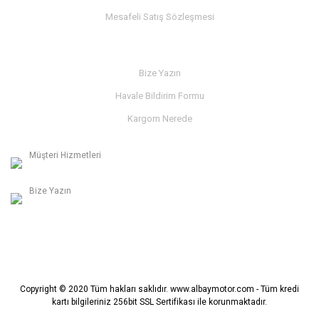
Mesafeli Satış Sözleşmesi
İLETİŞİM
Bize Yazın
Havale Bildirim Formu
Kargom Nerede
Müşteri Hizmetleri
0236 312 27 98
Bize Yazın
info@albaymotor.com
Copyright © 2020 Tüm hakları saklıdır. www.albaymotor.com - Tüm kredi
kartı bilgileriniz 256bit SSL Sertifikası ile korunmaktadır.