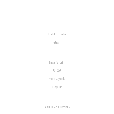
KURUMSAL
Hakkımızda
İletişim
BİLGİ
Siparişlerim
BLOG
Yeni Üyelik
Bayilik
MÜŞTERİ SERVİSİ
Gizlilik ve Güvenlik