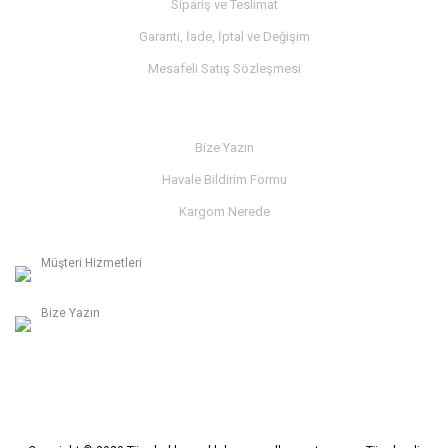
Sipariş ve Teslimat
Garanti, İade, İptal ve Değişim
Mesafeli Satış Sözleşmesi
İLETİŞİM
Bize Yazın
Havale Bildirim Formu
Kargom Nerede
Müşteri Hizmetleri
0236 312 27 98
Bize Yazın
info@albaymotor.com