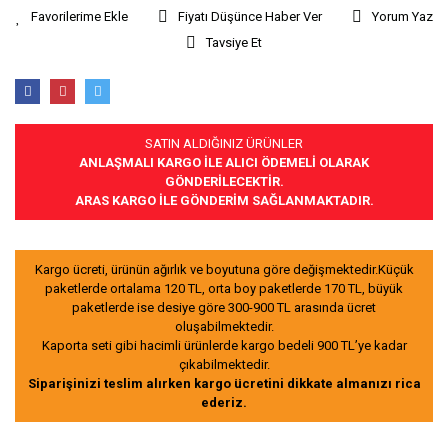
Fiyatı Düşünce Haber Ver
Yorum Yaz
Tavsiye Et
SATIN ALDIĞINIZ ÜRÜNLER
ANLAŞMALI KARGO İLE ALICI ÖDEMELİ OLARAK
GÖNDERİLECEKTİR.
ARAS KARGO İLE GÖNDERİM SAĞLANMAKTADIR.
Kargo ücreti, ürünün ağırlık ve boyutuna göre değişmektedir.Küçük
paketlerde ortalama 120 TL, orta boy paketlerde 170 TL, büyük
paketlerde ise desiye göre 300-900 TL arasında ücret
oluşabilmektedir.
Kaporta seti gibi hacimli ürünlerde kargo bedeli 900 TL’ye kadar
çıkabilmektedir.
Siparişinizi teslim alırken kargo ücretini dikkate almanızı rica
ederiz.