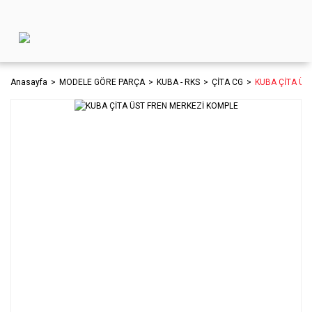
Anasayfa
MODELE GÖRE PARÇA
KUBA - RKS
ÇİTA CG
KUBA ÇİTA ÜS